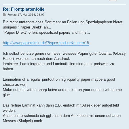
Re: Frontplattenfolie
B
Freitag 17. Mai 2013, 08:07
e
i
Ein recht umfangreiches Sortiment an Folien und Spezialpapieren bietet
t
übrigens "Papier Direkt" an...
r
a
"Papier Direkt" offers specialized papers and films...
g
http://www.papierdirekt.de/?type=product&super=15
Ich selbst benutze gerne normales, weisses Papier guter Qualität (Glossy
Paper), welches ich nach dem Ausdruck
laminiere. Laminiergeräte und Laminatfolien sind recht preiswert zu
haben.
Lamination of a regular printout on high-quality paper maybe a good
choice as well.
Make cutouts with a sharp knive and stick it on your surface with some
glue.
Das fertige Laminat kann dann z.B. einfach mit Alleskleber aufgeklebt
werden.
Ausschnitte schneide ich ggf. nach dem Aufkleben mit einem scharfen
Messes (Skalpell) nach.