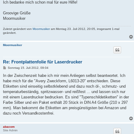
Ich bedanke mich schon mal für eure Hilfe!
Groovige Grüße
Moormusiker
Zuletzt geändert von
Moormusiker
am Montag 23. Juli 2012, 20:05, insgesamt 1-mal
geändert.
Moormusiker
Re: Frontplattenfolie für Laserdrucker
B
Sonntag 15. Juli 2012, 09:04
e
i
In der Zwischenzeit habe ich mir mein Anliegen selbst beantwortet. Ich
t
habe mich für die "Avery Zweckform, L6013-20" entschieden. Diese
r
a
Etiketten sind einseitig selbstklebend und dazu noch öl-, schmutz- und
g
temperaturbeständig, spritzwasser- und reißfest ... und lassen sich nur
mit einem Laserdrucker bedrucken. Es sind "Typenschildetiketten" in der
Farbe Silber und ein Paket enthält 20 Stück in DIN A4 Größe (210 x 297
mm). Man bekommt die Etiketten am preisgünstigsten bei Amazon und
dazu noch Versandkostenfrei.
abacom
Site Admin