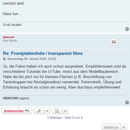
zerstört wird.
Have fun...
Gruß tokabln
abacom
Site Admin
Re: Frontplattenfolie / transparent films
B
Donnerstag 30. Januar 2025, 10:03
e
i
Ja, die Folien haben ich auch schon ausprobiert. Empfehlenswert sind da
t
verschiedene Tutorials bei U-Tube, meist aus dem Modellbaubereich.
r
a
Habe die bis jetzt nur für kleinere Flächen (z.B. Beschriftung von
g
Tastenkappen bei Nostalgieradios) verwendet. Feinmotorik, Übung und
Erfahrung braucht es schon ein wenig. Aber durchaus empfehlenswert.
ABACOM
support
Antworten
5 Beiträge • Seite
1
von
1
Gehe zu