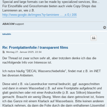
Special and large formats can be made by specialized services, like...
Für Einzelfälle und Grossformate bieten auch viele Copy-Shops das
Laminieren an, wie z.B.
http://www.google.de/imgres?q=laminiere ... ,s:0,i:166
ABACOM
support
tokabln
Re: Frontplattenfolie / transparent films
B
Montag 27. Januar 2025, 22:34
e
i
Der Thread ist zwar schon sehr alt, aber trotzdem denke ich das die
t
nachfolgende Info von Interesse ist.
r
a
g
Ich nutze häufig "DECAL Wasserschiebefolie", findet mat z.B. im iNET
bei diversen Anbietern.
Diese wird z.B. via Laserdrucker normal bedruckt, ggf. ausgeschnitten
und dann in einem Wasserbad z.B. auf eine Frontplatte aufgebracht und
glatt gestrichen oder mit einer Andruckrolle (z.B. aus Silikon) blasenfrei
gemacht. Braucht ein wenig Übung. Wenn das dann getrocknet ist, fixiere
ich das Ganze mit einem Klarlack auf Wasserbasis. Bitte keinen anderen
Klarlack nehmen, da dann die Folie durch die darin enthaltenen Lösemittel