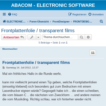
ABACOM - ELECTRONIC SOFTWARE
FAQ
Registrieren
Anmelden
S
ELECTRONIC-SOFWARE-SHOP
Foren-Übersicht
FrontDesigner
FRONTDESIGNER SOFTWARE Support
u
Frontplattenfolie / transparent films
c
Suche
Erweiterte
Antworten
h
5 Beiträge • Seite
1
von
1
e
Moormusiker
Frontplattenfolie / transparent films
B
Samstag 14. Juli 2012, 12:27
e
i
Mal ein fröhliches Hallo in die Runde werfe,
t
r
a
kann mir vielleicht jemand einen Tip geben, welche Frontplattenfolien
g
(einseitig klebend) sich besonders gut zum Bedrucken mit einem
Laserdrucker eignen würde? Gegoogelt habe ich .. die einen schreiben,
die vom blauen C .. die nächsten von Zweckform ... und andere meinen
die vom Musikding. Richtig schlau, war ich hinterher wieder nicht.