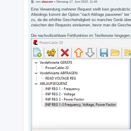
B
von
abacom
»
Dienstag 17. Juni 2025, 11:40
e
i
Eine Verwendung mehrerer Request stellt kein grundsätzlic
t
Allerdings kommt der Option "nach Abfrage pausieren" bei
r
a
zu, da die erhöhte Geschwindigkeit so manches Gerät überf
g
zwischen den Requests einräumen, bevor man die Geschwin
Die nachvollziehbare Fehlfunktion im Testfenster hingegen