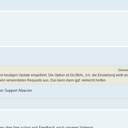
Donner
 heutigen Update eingeführt. Die Option ist GLOBAL, d.h. die Einstellung wirkt sic
in verwendeten Requests aus. Das kann dann ggf. vielleicht helfen.
uten Support Abacom
zen aber hier schon mal Feedback nach unseren Vortests.