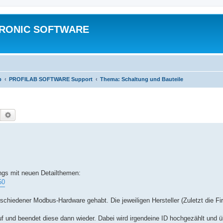
TRONIC SOFTWARE
b
PROFILAB SOFTWARE Support
Thema: Schaltung und Bauteile
Suche
Erweiterte Suche
ngs mit neuen Detailthemen:
50
chiedener Modbus-Hardware gehabt. Die jeweiligen Hersteller (Zuletzt die F
uf und beendet diese dann wieder. Dabei wird irgendeine ID hochgezählt und ü