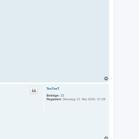
N
a
c
TesTneT
h
o
Beiträge:
22
Registriert:
Dienstag 12. Mai 2020, 07:08
b
e
n
N