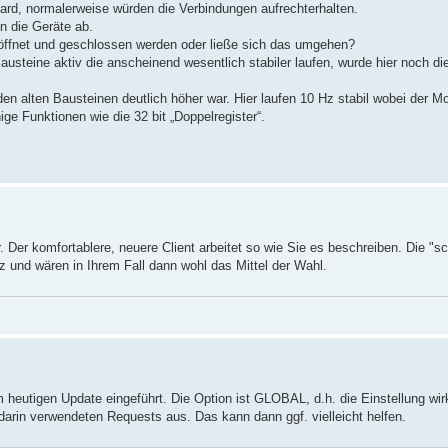
ard, normalerweise würden die Verbindungen aufrechterhalten.
n die Geräte ab.
öffnet und geschlossen werden oder ließe sich das umgehen?
usteine aktiv die anscheinend wesentlich stabiler laufen, wurde hier noch di
den alten Bausteinen deutlich höher war. Hier laufen 10 Hz stabil wobei der M
ige Funktionen wie die 32 bit „Doppelregister“.
r. Der komfortablere, neuere Client arbeitet so wie Sie es beschreiben. Die "sc
z und wären in Ihrem Fall dann wohl das Mittel der Wahl.
heutigen Update eingeführt. Die Option ist GLOBAL, d.h. die Einstellung wirk
arin verwendeten Requests aus. Das kann dann ggf. vielleicht helfen.