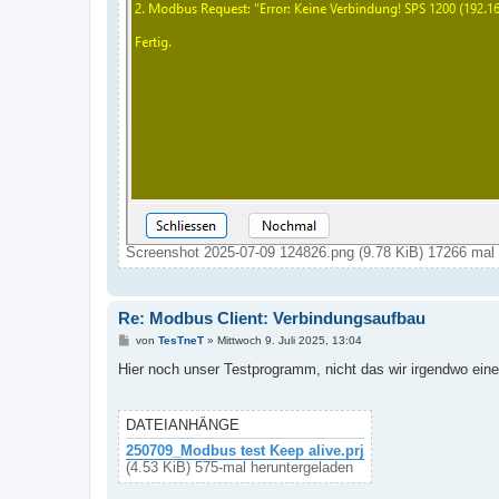
Screenshot 2025-07-09 124826.png (9.78 KiB) 17266 mal 
Re: Modbus Client: Verbindungsaufbau
B
von
TesTneT
»
Mittwoch 9. Juli 2025, 13:04
e
i
Hier noch unser Testprogramm, nicht das wir irgendwo eine
t
r
a
g
DATEIANHÄNGE
250709_Modbus test Keep alive.prj
(4.53 KiB) 575-mal heruntergeladen