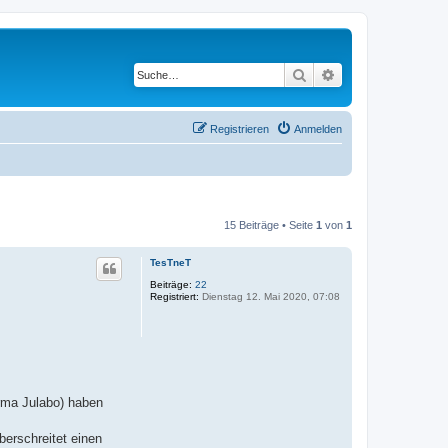
Suche
Erweiterte Suche
Registrieren
Anmelden
15 Beiträge • Seite
1
von
1
TesTneT
Beiträge:
22
Registriert:
Dienstag 12. Mai 2020, 07:08
irma Julabo) haben
berschreitet einen