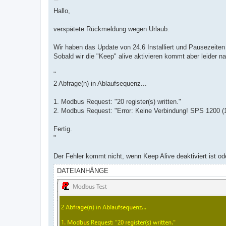
e
i
Hallo,
t
r
a
verspätete Rückmeldung wegen Urlaub.
g
Wir haben das Update von 24.6 Installiert und Pausezeiten
Sobald wir die "Keep" alive aktivieren kommt aber leider n
"
2 Abfrage(n) in Ablaufsequenz...
1. Modbus Request: "20 register(s) written."
2. Modbus Request: "Error: Keine Verbindung! SPS 1200 (
Fertig.
"
Der Fehler kommt nicht, wenn Keep Alive deaktiviert ist od
DATEIANHÄNGE