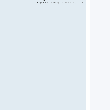
Registriert:
Dienstag 12. Mai 2020, 07:08
b
e
n