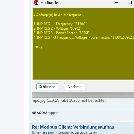
mpc.jpg (118.15 KiB) 18283 mal betrachtet
ABACOM
support
Re: Modbus Client: Verbindungsaufbau
B
von
TesTneT
»
Mittwoch 9. Juli 2025, 11:54