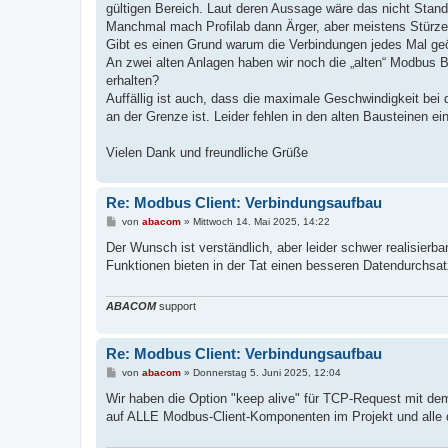
gültigen Bereich. Laut deren Aussage wäre das nicht Stand
Manchmal mach Profilab dann Ärger, aber meistens Stürze
Gibt es einen Grund warum die Verbindungen jedes Mal ge
An zwei alten Anlagen haben wir noch die „alten“ Modbus Ba
erhalten?
Auffällig ist auch, dass die maximale Geschwindigkeit bei 
an der Grenze ist. Leider fehlen in den alten Bausteinen ein
Vielen Dank und freundliche Grüße
Re: Modbus Client: Verbindungsaufbau
B
von
abacom
»
Mittwoch 14. Mai 2025, 14:22
e
i
Der Wunsch ist verständlich, aber leider schwer realisierba
t
Funktionen bieten in der Tat einen besseren Datendurchsat
r
a
g
ABACOM
support
Re: Modbus Client: Verbindungsaufbau
B
von
abacom
»
Donnerstag 5. Juni 2025, 12:04
e
i
Wir haben die Option "keep alive" für TCP-Request mit dem 
t
auf ALLE Modbus-Client-Komponenten im Projekt und alle d
r
a
g