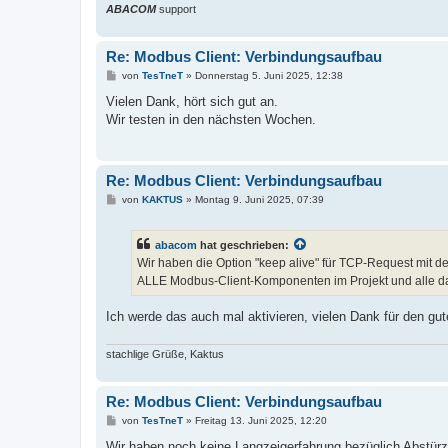
ABACOM
support
Re: Modbus Client: Verbindungsaufbau
B
von
TesTneT
»
Donnerstag 5. Juni 2025, 12:38
e
i
Vielen Dank, hört sich gut an.
t
Wir testen in den nächsten Wochen.
r
a
g
Re: Modbus Client: Verbindungsaufbau
B
von
KAKTUS
»
Montag 9. Juni 2025, 07:39
e
i
t
abacom
hat geschrieben:
r
a
Wir haben die Option "keep alive" für TCP-Request mit dem
g
ALLE Modbus-Client-Komponenten im Projekt und alle dar
Ich werde das auch mal aktivieren, vielen Dank für den g
stachlige Grüße, Kaktus
Re: Modbus Client: Verbindungsaufbau
B
von
TesTneT
»
Freitag 13. Juni 2025, 12:20
e
i
Wir haben noch keine Langzeigerfahrung bezüglich Abstür