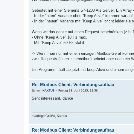
t
r
a
Getestet mit einer Siemens S7-1200 Als Server. Ein Array 
g
- In der "alten" Variante ohne "Keep Alive" kommen wir auf 
- In der "neuen" Variante mit "Keep Alive" bricht leider sie
Wenn wir das ganze auf einen Request beschränken (z.b. 
- Ohne "Keep Alive" 10 Hz max.
- Mit "Keep Alive" 50 Hz stabil.
-> Wenn man nur mit einem einzigen Modbus-Gerät kommuniz
zwei Requests (lesen + schreiben) scheint aber noch ein W
Ein Programm läuft ab jetzt mit keep Alive und einem singl
Re: Modbus Client: Verbindungsaufbau
B
von
KAKTUS
»
Freitag 13. Juni 2025, 12:58
e
i
Seht interessant, danke
t
r
a
g
stachlige Grüße, Kaktus
Re: Modbus Client: Verbindungsaufbau