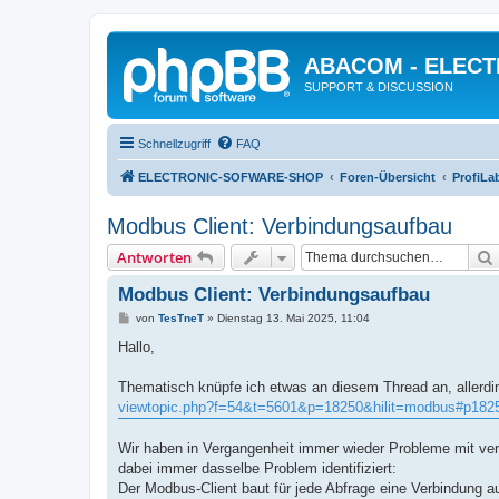
ABACOM - ELEC
SUPPORT & DISCUSSION
Schnellzugriff
FAQ
ELECTRONIC-SOFWARE-SHOP
Foren-Übersicht
ProfiLa
Modbus Client: Verbindungsaufbau
Antworten
Modbus Client: Verbindungsaufbau
B
von
TesTneT
»
Dienstag 13. Mai 2025, 11:04
e
i
Hallo,
t
r
a
Thematisch knüpfe ich etwas an diesem Thread an, allerdi
g
viewtopic.php?f=54&t=5601&p=18250&hilit=modbus#p182
Wir haben in Vergangenheit immer wieder Probleme mit vers
dabei immer dasselbe Problem identifiziert:
Der Modbus-Client baut für jede Abfrage eine Verbindung a