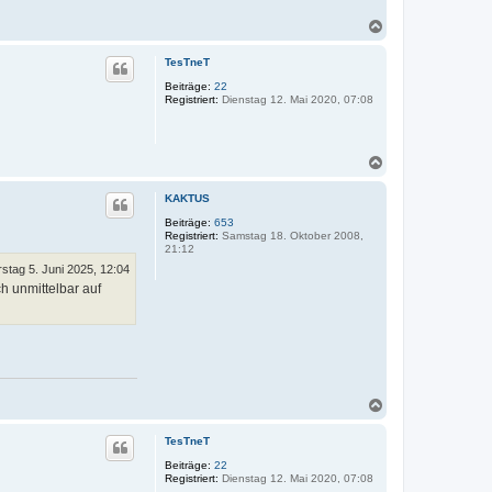
a
t
b
N
a
a
k
a
c
t
c
o
TesTneT
d
m
h
a
o
Beiträge:
22
t
Registriert:
Dienstag 12. Mai 2020, 07:08
b
e
e
n
v
n
o
n
N
a
a
b
c
a
KAKTUS
h
c
o
o
Beiträge:
653
m
Registriert:
Samstag 18. Oktober 2008,
b
21:12
e
n
stag 5. Juni 2025, 12:04
h unmittelbar auf
N
a
c
TesTneT
h
o
Beiträge:
22
Registriert:
Dienstag 12. Mai 2020, 07:08
b