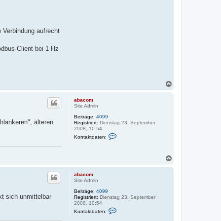
e Verbindung aufrecht
odbus-Client bei 1 Hz
N
a
c
abacom
h
Site Admin
o
Beiträge:
4099
b
hlankeren", älteren
Registriert:
Dienstag 23. September
e
2008, 10:54
n
K
Kontaktdaten:
o
n
t
N
a
k
a
t
c
abacom
d
h
Site Admin
a
o
t
Beiträge:
4099
b
e
t sich unmittelbar
Registriert:
Dienstag 23. September
e
n
2008, 10:54
v
n
K
o
Kontaktdaten:
o
n
n