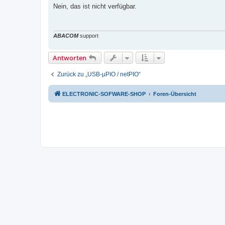
i
Nein, das ist nicht verfügbar.
t
r
a
g
ABACOM
support
Antworten
Zurück zu „USB-µPIO / netPIO“
ELECTRONIC-SOFWARE-SHOP
Foren-Übersicht