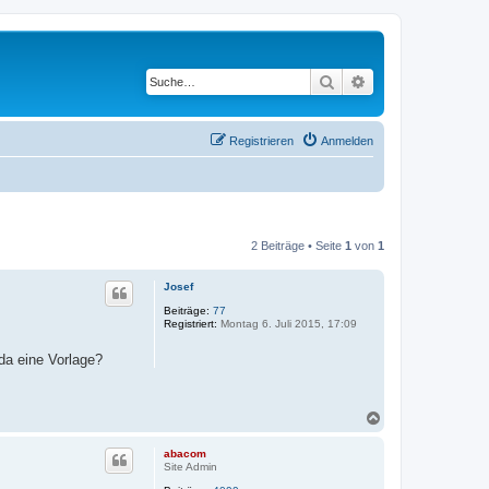
Suche
Erweiterte Suche
Registrieren
Anmelden
2 Beiträge • Seite
1
von
1
Josef
Beiträge:
77
Registriert:
Montag 6. Juli 2015, 17:09
da eine Vorlage?
N
a
c
abacom
h
Site Admin
o