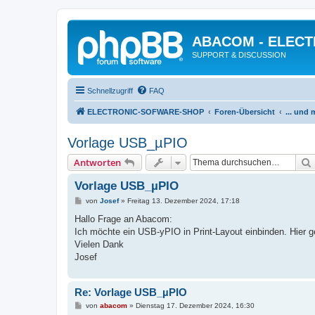
ABACOM - ELEC
SUPPORT & DISCUSSION
Schnellzugriff
FAQ
ELECTRONIC-SOFWARE-SHOP
Foren-Übersicht
... und
Vorlage USB_µPIO
Antworten
Vorlage USB_µPIO
B
von
Josef
»
Freitag 13. Dezember 2024, 17:18
e
i
Hallo Frage an Abacom:
t
Ich möchte ein USB-yPIO in Print-Layout einbinden. Hier ge
r
a
Vielen Dank
g
Josef
Re: Vorlage USB_µPIO
B
von
abacom
»
Dienstag 17. Dezember 2024, 16:30
e