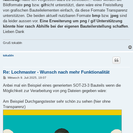
Bildformate
png
bzw.
gif
nicht unterstützt, dann wäre eine Freistellung
von grafischen Bauteilelementen einfach, da diese Formate Transparenz
unterstützen. Die beiden aktuell nutzbaren Formate
bmp
bzw.
jpeg
sind
da leider aussen vor.
Eine Erweiterung um png / gif Unterstützung
könnte hier rasch Abhilfe bei der eigenen Bauteilerstellung schaffen
.
Lieben Dank
Gruß tokabln
tokabln
Re: Lochmaster - Wunsch nach mehr Funktionalität
B
Mittwoch 9. Juli 2025, 19:07
e
i
Anbei mal ein Beispiel eines generierten SOT-23-3 Bauteils wenn die
t
Möglichkeit zur Verarbeitung von png Dateien gegeben wäre:
r
a
g
Am Beispiel Durchgangstester sehr schön zu sehen (hier ohne
Transparenz)