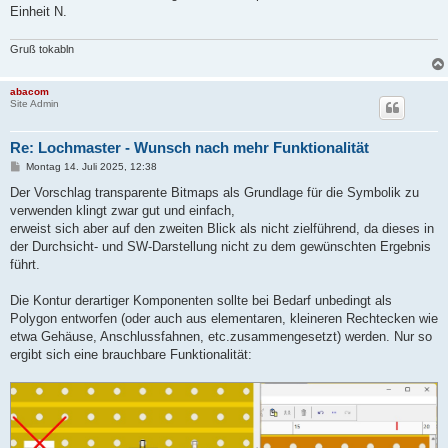
Einheit N.
Gruß tokabln
abacom
Site Admin
Re: Lochmaster - Wunsch nach mehr Funktionalität
B
Montag 14. Juli 2025, 12:38
e
i
Der Vorschlag transparente Bitmaps als Grundlage für die Symbolik zu
t
verwenden klingt zwar gut und einfach,
r
a
erweist sich aber auf den zweiten Blick als nicht zielführend, da dieses in
g
der Durchsicht- und SW-Darstellung nicht zu dem gewünschten Ergebnis
führt.
Die Kontur derartiger Komponenten sollte bei Bedarf unbedingt als
Polygon entworfen (oder auch aus elementaren, kleineren Rechtecken wie
etwa Gehäuse, Anschlussfahnen, etc.zusammengesetzt) werden. Nur so
ergibt sich eine brauchbare Funktionalität: