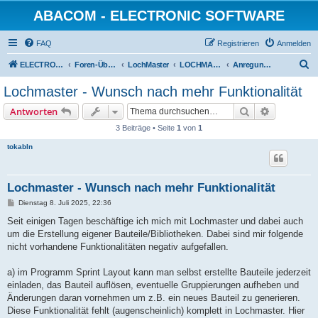
ABACOM - ELECTRONIC SOFTWARE
FAQ
Registrieren
Anmelden
S
ELECTRONIC-SOFWARE-SHOP
Foren-Übersicht
LochMaster
LOCHMASTER SOFTWARE Support
Anregungen
u
Lochmaster - Wunsch nach mehr Funktionalität
c
Suche
Erweiterte
Antworten
h
3 Beiträge • Seite
1
von
1
e
tokabln
Lochmaster - Wunsch nach mehr Funktionalität
B
Dienstag 8. Juli 2025, 22:36
e
i
Seit einigen Tagen beschäftige ich mich mit Lochmaster und dabei auch
t
um die Erstellung eigener Bauteile/Bibliotheken. Dabei sind mir folgende
r
a
nicht vorhandene Funktionalitäten negativ aufgefallen.
g
a) im Programm Sprint Layout kann man selbst erstellte Bauteile jederzeit
einladen, das Bauteil auflösen, eventuelle Gruppierungen aufheben und
Änderungen daran vornehmen um z.B. ein neues Bauteil zu generieren.
Diese Funktionalität fehlt (augenscheinlich) komplett in Lochmaster. Hier