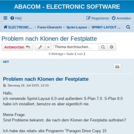
ABACOM - ELECTRONIC SOFTWARE
FAQ
Registrieren
Anmelden
S
ELECTRONIC-SOFWARE-SHOP
Foren-Übersicht
Sprint-Layout
SPRINT-LAYOUT SOFTWARE Support
u
Problem nach Klonen der Festplatte
c
Suche
Erweiterte
Antworten
h
6 Beiträge • Seite
1
von
1
e
HDT
Problem nach Klonen der Festplatte
B
Dienstag 29. Juli 2025, 10:23
e
i
Hallo,
t
ich verwende Sprint-Layout 6.0 und außerdem S-Plan 7.0. S-Plan 8.0
r
a
habe ich installiert, benutze es aber eigentlich nie.
g
Meine Frage:
Sind Probleme bekannt, die nach dem Klonen der Festplatte auftraten?
Ich habe das relativ alte Programm "Paragon Drive Copy 15