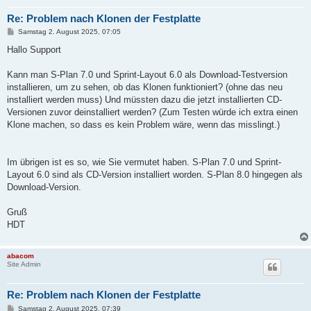
Re: Problem nach Klonen der Festplatte
B
Samstag 2. August 2025, 07:05
e
i
Hallo Support
t
r
a
Kann man S-Plan 7.0 und Sprint-Layout 6.0 als Download-Testversion
g
installieren, um zu sehen, ob das Klonen funktioniert? (ohne das neu
installiert werden muss) Und müssten dazu die jetzt installierten CD-
Versionen zuvor deinstalliert werden? (Zum Testen würde ich extra einen
Klone machen, so dass es kein Problem wäre, wenn das misslingt.)
Im übrigen ist es so, wie Sie vermutet haben. S-Plan 7.0 und Sprint-
Layout 6.0 sind als CD-Version installiert worden. S-Plan 8.0 hingegen als
Download-Version.
Gruß
HDT
abacom
Site Admin
Re: Problem nach Klonen der Festplatte
B
Samstag 2. August 2025, 07:39