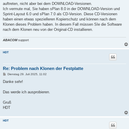
t
auftreten, nicht aber bei dem DOWNLOAD-Versionen.
r
a
Ich vermute mal, Sie haben sPlan 8.0 in der DOWNLOAD-Version und
g
Sprint-Layout 6.0 und sPlan 7.0 als CD-Version. Diese CD-Versionen
haben einen etwas spezielleren Kopierschutz und können nach dem
Klonen dieses Problem haben. In diesem Fall müssen SIe die Software
nach dem Klonen neu von der Original-CD installieren.
ABACOM
support
HDT
Re: Problem nach Klonen der Festplatte
B
Dienstag 29. Juli 2025, 11:02
e
i
Danke sehr!
t
r
a
Das werde ich ausprobieren.
g
Gruß
HDT
HDT