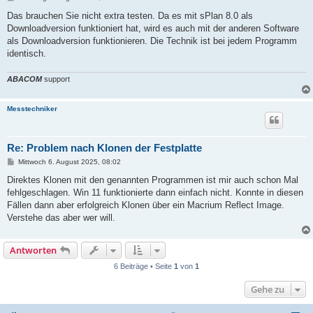
e
i
Das brauchen Sie nicht extra testen. Da es mit sPlan 8.0 als
t
Downloadversion funktioniert hat, wird es auch mit der anderen Software
r
a
als Downloadversion funktionieren. Die Technik ist bei jedem Programm
g
identisch.
ABACOM
support
Messtechniker
Re: Problem nach Klonen der Festplatte
B
Mittwoch 6. August 2025, 08:02
e
i
Direktes Klonen mit den genannten Programmen ist mir auch schon Mal
t
fehlgeschlagen. Win 11 funktionierte dann einfach nicht. Konnte in diesen
r
a
Fällen dann aber erfolgreich Klonen über ein Macrium Reflect Image.
g
Verstehe das aber wer will.
Antworten
6 Beiträge • Seite
1
von
1
Gehe zu