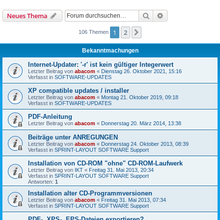
Suche
Erweiterte Suche
Neues Thema
1
2
Nächste
106 Themen
Bekanntmachungen
Internet-Updater: '-r' ist kein gültiger Integerwert
Letzter Beitrag von
abacom
«
Dienstag 26. Oktober 2021, 15:16
Verfasst in
SOFTWARE-UPDATES
XP compatible updates / installer
Letzter Beitrag von
abacom
«
Montag 21. Oktober 2019, 09:18
Verfasst in
SOFTWARE-UPDATES
PDF-Anleitung
Letzter Beitrag von
abacom
«
Donnerstag 20. März 2014, 13:38
Beiträge unter ANREGUNGEN
Letzter Beitrag von
abacom
«
Donnerstag 24. Oktober 2013, 08:39
Verfasst in
SPRINT-LAYOUT SOFTWARE Support
Installation von CD-ROM "ohne" CD-ROM-Laufwerk
Letzter Beitrag von
IKT
«
Freitag 31. Mai 2013, 20:34
Verfasst in
SPRINT-LAYOUT SOFTWARE Support
Antworten:
1
Installation alter CD-Programmversionen
Letzter Beitrag von
abacom
«
Freitag 31. Mai 2013, 07:34
Verfasst in
SPRINT-LAYOUT SOFTWARE Support
PDF-, XPS-, EPS-Dateien exportieren?