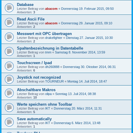
Database
Letzter Beitrag von
abacom
«
Donnerstag 19. Februar 2015, 09:50
Antworten:
3
Read Ascii File
Letzter Beitrag von
abacom
«
Donnerstag 29. Januar 2015, 09:10
Antworten:
2
Messwert mit OPC übertragen
Letzter Beitrag von
drakefighter
«
Dienstag 27. Januar 2015, 10:30
Antworten:
2
Spaltenbezeichnung in Datentabelle
Letzter Beitrag von
tmm
«
Samstag 8. November 2014, 13:59
Antworten:
1
Touchscreen / Ipad
Letzter Beitrag von
dh260888
«
Donnerstag 30. Oktober 2014, 06:31
Antworten:
6
Joystick not recognized
Letzter Beitrag von
TOURNEUR
«
Montag 14. Juli 2014, 18:47
Abschaltbare Makros
Letzter Beitrag von
olipa
«
Sonntag 13. Juli 2014, 08:38
Antworten:
10
Werte speichern ohne Toolbar
Letzter Beitrag von
IKT
«
Donnerstag 20. März 2014, 11:31
Antworten:
5
Save automatically
Letzter Beitrag von
IKT
«
Donnerstag 6. März 2014, 13:48
Antworten:
1