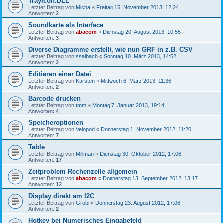
TrayIcon.DLL
Letzter Beitrag von
Micha
«
Freitag 15. November 2013, 12:24
Antworten:
2
Soundkarte als Interface
Letzter Beitrag von
abacom
«
Dienstag 20. August 2013, 10:55
Antworten:
3
Diverse Diagramme erstellt, wie nun GRF in z.B. CSV
Letzter Beitrag von
ssalbach
«
Sonntag 10. März 2013, 14:52
Antworten:
2
Editieren einer Datei
Letzter Beitrag von
Karsten
«
Mittwoch 6. März 2013, 11:36
Antworten:
2
Barcode drucken
Letzter Beitrag von
tmm
«
Montag 7. Januar 2013, 19:14
Antworten:
4
Speicheroptionen
Letzter Beitrag von
Velopod
«
Donnerstag 1. November 2012, 11:20
Antworten:
7
Table
Letzter Beitrag von
Millman
«
Dienstag 30. Oktober 2012, 17:06
Antworten:
17
Zeitproblem Rechenzelle allgemein
Letzter Beitrag von
abacom
«
Donnerstag 13. September 2012, 13:17
Antworten:
12
Display direkt am I2C
Letzter Beitrag von
Grobi
«
Donnerstag 23. August 2012, 17:06
Antworten:
2
Hotkey bei Numerisches Eingabefeld