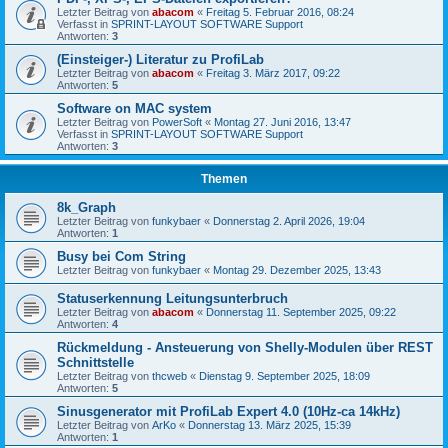
Letzter Beitrag von
abacom
«
Freitag 5. Februar 2016, 08:24
Verfasst in
SPRINT-LAYOUT SOFTWARE Support
Antworten:
3
(Einsteiger-) Literatur zu ProfiLab
Letzter Beitrag von
abacom
«
Freitag 3. März 2017, 09:22
Antworten:
5
Software on MAC system
Letzter Beitrag von
PowerSoft
«
Montag 27. Juni 2016, 13:47
Verfasst in
SPRINT-LAYOUT SOFTWARE Support
Antworten:
3
Themen
8k_Graph
Letzter Beitrag von
funkybaer
«
Donnerstag 2. April 2026, 19:04
Antworten:
1
Busy bei Com String
Letzter Beitrag von
funkybaer
«
Montag 29. Dezember 2025, 13:43
Statuserkennung Leitungsunterbruch
Letzter Beitrag von
abacom
«
Donnerstag 11. September 2025, 09:22
Antworten:
4
Rückmeldung - Ansteuerung von Shelly-Modulen über REST
Schnittstelle
Letzter Beitrag von
thcweb
«
Dienstag 9. September 2025, 18:09
Antworten:
5
Sinusgenerator mit ProfiLab Expert 4.0 (10Hz-ca 14kHz)
Letzter Beitrag von
ArKo
«
Donnerstag 13. März 2025, 15:39
Antworten:
1