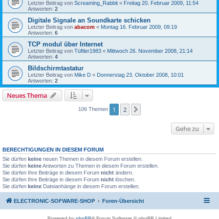
Letzter Beitrag von
Screaming_Rabbit
«
Freitag 20. Februar 2009, 11:54
Antworten:
2
Digitale Signale an Soundkarte schicken
Letzter Beitrag von
abacom
«
Montag 16. Februar 2009, 09:19
Antworten:
6
TCP modul über Internet
Letzter Beitrag von
Tüftler1983
«
Mittwoch 26. November 2008, 21:14
Antworten:
4
Bildschirmtastatur
Letzter Beitrag von
Mike D
«
Donnerstag 23. Oktober 2008, 10:01
Antworten:
2
Neues Thema
1
2
Nächste
106 Themen
Gehe zu
BERECHTIGUNGEN IN DIESEM FORUM
Sie dürfen
keine
neuen Themen in diesem Forum erstellen.
Sie dürfen
keine
Antworten zu Themen in diesem Forum erstellen.
Sie dürfen Ihre Beiträge in diesem Forum
nicht
ändern.
Sie dürfen Ihre Beiträge in diesem Forum
nicht
löschen.
Sie dürfen
keine
Dateianhänge in diesem Forum erstellen.
ELECTRONIC-SOFWARE-SHOP
Foren-Übersicht
Powered by
phpBB
® Forum Software © phpBB Limited