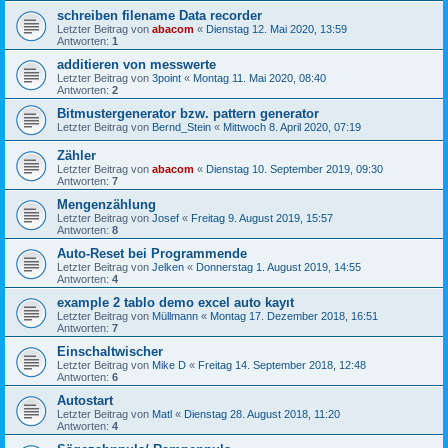
schreiben filename Data recorder
Letzter Beitrag von
abacom
«
Dienstag 12. Mai 2020, 13:59
Antworten:
1
additieren von messwerte
Letzter Beitrag von
3point
«
Montag 11. Mai 2020, 08:40
Antworten:
2
Bitmustergenerator bzw. pattern generator
Letzter Beitrag von
Bernd_Stein
«
Mittwoch 8. April 2020, 07:19
Zähler
Letzter Beitrag von
abacom
«
Dienstag 10. September 2019, 09:30
Antworten:
7
Mengenzählung
Letzter Beitrag von
Josef
«
Freitag 9. August 2019, 15:57
Antworten:
8
Auto-Reset bei Programmende
Letzter Beitrag von
Jelken
«
Donnerstag 1. August 2019, 14:55
Antworten:
4
example 2 tablo demo excel auto kayıt
Letzter Beitrag von
Müllmann
«
Montag 17. Dezember 2018, 16:51
Antworten:
7
Einschaltwischer
Letzter Beitrag von
Mike D
«
Freitag 14. September 2018, 12:48
Antworten:
6
Autostart
Letzter Beitrag von
Matl
«
Dienstag 28. August 2018, 11:20
Antworten:
4