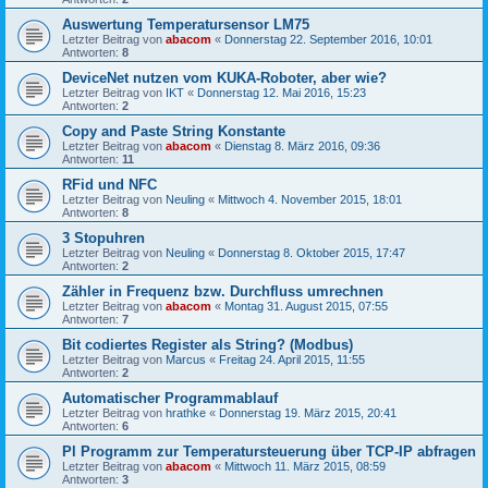
Auswertung Temperatursensor LM75
Letzter Beitrag von
abacom
«
Donnerstag 22. September 2016, 10:01
Antworten:
8
DeviceNet nutzen vom KUKA-Roboter, aber wie?
Letzter Beitrag von
IKT
«
Donnerstag 12. Mai 2016, 15:23
Antworten:
2
Copy and Paste String Konstante
Letzter Beitrag von
abacom
«
Dienstag 8. März 2016, 09:36
Antworten:
11
RFid und NFC
Letzter Beitrag von
Neuling
«
Mittwoch 4. November 2015, 18:01
Antworten:
8
3 Stopuhren
Letzter Beitrag von
Neuling
«
Donnerstag 8. Oktober 2015, 17:47
Antworten:
2
Zähler in Frequenz bzw. Durchfluss umrechnen
Letzter Beitrag von
abacom
«
Montag 31. August 2015, 07:55
Antworten:
7
Bit codiertes Register als String? (Modbus)
Letzter Beitrag von
Marcus
«
Freitag 24. April 2015, 11:55
Antworten:
2
Automatischer Programmablauf
Letzter Beitrag von
hrathke
«
Donnerstag 19. März 2015, 20:41
Antworten:
6
Pl Programm zur Temperatursteuerung über TCP-IP abfragen
Letzter Beitrag von
abacom
«
Mittwoch 11. März 2015, 08:59
Antworten:
3