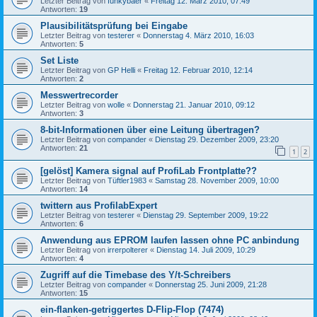
Letzter Beitrag von
funkybaer
«
Freitag 12. März 2010, 07:49
Antworten:
19
Plausibilitätsprüfung bei Eingabe
Letzter Beitrag von
testerer
«
Donnerstag 4. März 2010, 16:03
Antworten:
5
Set Liste
Letzter Beitrag von
GP Helli
«
Freitag 12. Februar 2010, 12:14
Antworten:
2
Messwertrecorder
Letzter Beitrag von
wolle
«
Donnerstag 21. Januar 2010, 09:12
Antworten:
3
8-bit-Informationen über eine Leitung übertragen?
Letzter Beitrag von
compander
«
Dienstag 29. Dezember 2009, 23:20
Antworten:
21
1
2
[gelöst] Kamera signal auf ProfiLab Frontplatte??
Letzter Beitrag von
Tüftler1983
«
Samstag 28. November 2009, 10:00
Antworten:
14
twittern aus ProfilabExpert
Letzter Beitrag von
testerer
«
Dienstag 29. September 2009, 19:22
Antworten:
6
Anwendung aus EPROM laufen lassen ohne PC anbindung
Letzter Beitrag von
irrerpolterer
«
Dienstag 14. Juli 2009, 10:29
Antworten:
4
Zugriff auf die Timebase des Y/t-Schreibers
Letzter Beitrag von
compander
«
Donnerstag 25. Juni 2009, 21:28
Antworten:
15
ein-flanken-getriggertes D-Flip-Flop (7474)