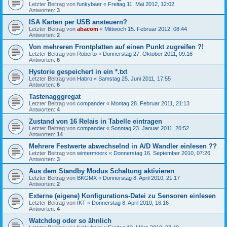
Letzter Beitrag von
funkybaer
«
Freitag 11. Mai 2012, 12:02
Antworten:
3
ISA Karten per USB ansteuern?
Letzter Beitrag von
abacom
«
Mittwoch 15. Februar 2012, 08:44
Antworten:
2
Von mehreren Frontplatten auf einen Punkt zugreifen ?!
Letzter Beitrag von
Roberto
«
Donnerstag 27. Oktober 2011, 09:16
Antworten:
6
Hystorie gespeichert in ein *.txt
Letzter Beitrag von
Habro
«
Samstag 25. Juni 2011, 17:55
Antworten:
6
Tastenagggregat
Letzter Beitrag von
compander
«
Montag 28. Februar 2011, 21:13
Antworten:
4
Zustand von 16 Relais in Tabelle eintragen
Letzter Beitrag von
compander
«
Sonntag 23. Januar 2011, 20:52
Antworten:
14
Mehrere Festwerte abwechselnd in A/D Wandler einlesen ??
Letzter Beitrag von
wintermoorx
«
Donnerstag 16. September 2010, 07:26
Antworten:
3
Aus dem Standby Modus Schaltung aktivieren
Letzter Beitrag von
BKGMX
«
Donnerstag 8. April 2010, 21:17
Antworten:
2
Externe (eigene) Konfigurations-Datei zu Sensoren einlesen
Letzter Beitrag von
IKT
«
Donnerstag 8. April 2010, 16:16
Antworten:
4
Watchdog oder so ähnlich