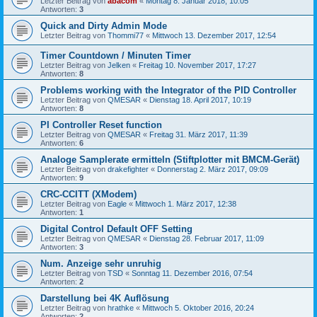
Letzter Beitrag von
abacom
«
Montag 8. Januar 2018, 10:05
Antworten:
3
Quick and Dirty Admin Mode
Letzter Beitrag von
Thommi77
«
Mittwoch 13. Dezember 2017, 12:54
Timer Countdown / Minuten Timer
Letzter Beitrag von
Jelken
«
Freitag 10. November 2017, 17:27
Antworten:
8
Problems working with the Integrator of the PID Controller
Letzter Beitrag von
QMESAR
«
Dienstag 18. April 2017, 10:19
Antworten:
8
PI Controller Reset function
Letzter Beitrag von
QMESAR
«
Freitag 31. März 2017, 11:39
Antworten:
6
Analoge Samplerate ermitteln (Stiftplotter mit BMCM-Gerät)
Letzter Beitrag von
drakefighter
«
Donnerstag 2. März 2017, 09:09
Antworten:
9
CRC-CCITT (XModem)
Letzter Beitrag von
Eagle
«
Mittwoch 1. März 2017, 12:38
Antworten:
1
Digital Control Default OFF Setting
Letzter Beitrag von
QMESAR
«
Dienstag 28. Februar 2017, 11:09
Antworten:
3
Num. Anzeige sehr unruhig
Letzter Beitrag von
TSD
«
Sonntag 11. Dezember 2016, 07:54
Antworten:
2
Darstellung bei 4K Auflösung
Letzter Beitrag von
hrathke
«
Mittwoch 5. Oktober 2016, 20:24
Antworten:
2