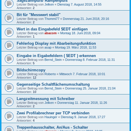
Sägezahnpuls/ Rampenpuls
Letzter Beitrag von
Jelken
«
Dienstag 7. August 2018, 14:55
Antworten:
2
Bit für "Messwert stabil"
Letzter Beitrag von
Thommi77
«
Donnerstag 21. Juni 2018, 20:16
Antworten:
2
Wert in das Eingabefeld $EDT einfügen
Letzter Beitrag von
abacom
«
Montag 18. Juni 2018, 09:04
Antworten:
1
Fehlerlog Display mit Abarbeitungsfunktion
Letzter Beitrag von
asap
«
Montag 19. März 2018, 11:53
Eingabe in Eigabefeldern ( $EDT ) erkennen
Letzter Beitrag von
Bernd_Stein
«
Donnerstag 8. Februar 2018, 11:31
Antworten:
5
Bildschirmcopy
Letzter Beitrag von
Roberto
«
Mittwoch 7. Februar 2018, 10:01
Antworten:
12
Gegenseitige Schaltflächenumschaltung
Letzter Beitrag von
Bernd_Stein
«
Donnerstag 25. Januar 2018, 21:04
Antworten:
10
Langzeitmessung mit Schreiber
Letzter Beitrag von
Jelken
«
Donnerstag 11. Januar 2018, 11:26
Antworten:
2
Zwei Profilabrechner per TCP verbinden
Letzter Beitrag von
Hauinger
«
Dienstag 9. Januar 2018, 17:27
Antworten:
4
Treppenhausschalter, An/Aus - Schalter