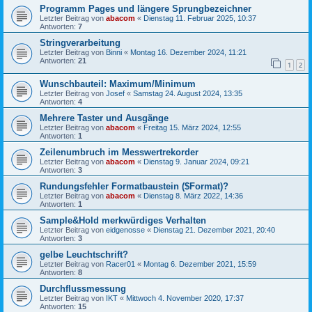
Programm Pages und längere Sprungbezeichner
Letzter Beitrag von
abacom
«
Dienstag 11. Februar 2025, 10:37
Antworten:
7
Stringverarbeitung
Letzter Beitrag von
Binni
«
Montag 16. Dezember 2024, 11:21
Antworten:
21
1
2
Wunschbauteil: Maximum/Minimum
Letzter Beitrag von
Josef
«
Samstag 24. August 2024, 13:35
Antworten:
4
Mehrere Taster und Ausgänge
Letzter Beitrag von
abacom
«
Freitag 15. März 2024, 12:55
Antworten:
1
Zeilenumbruch im Messwertrekorder
Letzter Beitrag von
abacom
«
Dienstag 9. Januar 2024, 09:21
Antworten:
3
Rundungsfehler Formatbaustein ($Format)?
Letzter Beitrag von
abacom
«
Dienstag 8. März 2022, 14:36
Antworten:
1
Sample&Hold merkwürdiges Verhalten
Letzter Beitrag von
eidgenosse
«
Dienstag 21. Dezember 2021, 20:40
Antworten:
3
gelbe Leuchtschrift?
Letzter Beitrag von
Racer01
«
Montag 6. Dezember 2021, 15:59
Antworten:
8
Durchflussmessung
Letzter Beitrag von
IKT
«
Mittwoch 4. November 2020, 17:37
Antworten:
15