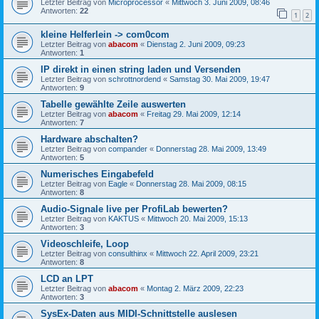
Letzter Beitrag von
Microprocessor
«
Mittwoch 3. Juni 2009, 08:46
Antworten:
22
1
2
kleine Helferlein -> com0com
Letzter Beitrag von
abacom
«
Dienstag 2. Juni 2009, 09:23
Antworten:
1
IP direkt in einen string laden und Versenden
Letzter Beitrag von
schrottnordend
«
Samstag 30. Mai 2009, 19:47
Antworten:
9
Tabelle gewählte Zeile auswerten
Letzter Beitrag von
abacom
«
Freitag 29. Mai 2009, 12:14
Antworten:
7
Hardware abschalten?
Letzter Beitrag von
compander
«
Donnerstag 28. Mai 2009, 13:49
Antworten:
5
Numerisches Eingabefeld
Letzter Beitrag von
Eagle
«
Donnerstag 28. Mai 2009, 08:15
Antworten:
8
Audio-Signale live per ProfiLab bewerten?
Letzter Beitrag von
KAKTUS
«
Mittwoch 20. Mai 2009, 15:13
Antworten:
3
Videoschleife, Loop
Letzter Beitrag von
consulthinx
«
Mittwoch 22. April 2009, 23:21
Antworten:
8
LCD an LPT
Letzter Beitrag von
abacom
«
Montag 2. März 2009, 22:23
Antworten:
3
SysEx-Daten aus MIDI-Schnittstelle auslesen