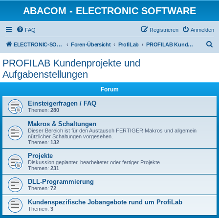
ABACOM - ELECTRONIC SOFTWARE
FAQ
Registrieren
Anmelden
S
ELECTRONIC-SOFWARE-SHOP
Foren-Übersicht
ProfiLab
PROFILAB Kundenprojekte und Aufgabenstellungen
u
PROFILAB Kundenprojekte und
c
Aufgabenstellungen
h
Forum
e
Einsteigerfragen / FAQ
Themen:
280
Makros & Schaltungen
Dieser Bereich ist für den Austausch FERTIGER Makros und allgemein
nützlicher Schaltungen vorgesehen.
Themen:
132
Projekte
Diskussion geplanter, bearbeiteter oder fertiger Projekte
Themen:
231
DLL-Programmierung
Themen:
72
Kundenspezifische Jobangebote rund um ProfiLab
Themen:
3