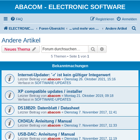
ABACOM - ELECTRONIC SOFTWARE
FAQ
Registrieren
Anmelden
S
ELECTRONIC-SOFWARE-SHOP
Foren-Übersicht
... und mehr von www.electronic-software-shop.com
Andere Artikel
u
Andere Artikel
c
Suche
Erweiterte Suche
Neues Thema
h
5 Themen • Seite
1
von
1
e
Bekanntmachungen
Internet-Updater: '-r' ist kein gültiger Integerwert
Letzter Beitrag von
abacom
«
Dienstag 26. Oktober 2021, 15:16
Verfasst in
SOFTWARE-UPDATES
XP compatible updates / installer
Letzter Beitrag von
abacom
«
Montag 21. Oktober 2019, 09:18
Verfasst in
SOFTWARE-UPDATES
DS18B20: Datenblatt / Datasheet
Letzter Beitrag von
abacom
«
Dienstag 7. November 2017, 11:41
CH341A: Anleitung / Manual
Letzter Beitrag von
abacom
«
Dienstag 7. November 2017, 11:33
USB-DAC: Anleitung / Manual
Letzter Beitrag von
abacom
«
Dienstag 7. November 2017, 11:19