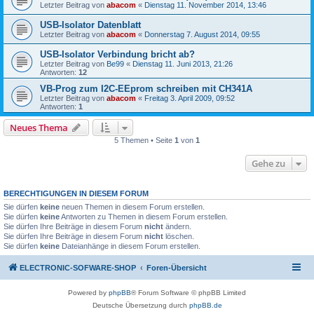
Letzter Beitrag von
abacom
«
Dienstag 11. November 2014, 13:46
USB-Isolator Datenblatt
Letzter Beitrag von
abacom
«
Donnerstag 7. August 2014, 09:55
USB-Isolator Verbindung bricht ab?
Letzter Beitrag von
Be99
«
Dienstag 11. Juni 2013, 21:26
Antworten:
12
VB-Prog zum I2C-EEprom schreiben mit CH341A
Letzter Beitrag von
abacom
«
Freitag 3. April 2009, 09:52
Antworten:
1
Neues Thema
5 Themen • Seite
1
von
1
Gehe zu
BERECHTIGUNGEN IN DIESEM FORUM
Sie dürfen
keine
neuen Themen in diesem Forum erstellen.
Sie dürfen
keine
Antworten zu Themen in diesem Forum erstellen.
Sie dürfen Ihre Beiträge in diesem Forum
nicht
ändern.
Sie dürfen Ihre Beiträge in diesem Forum
nicht
löschen.
Sie dürfen
keine
Dateianhänge in diesem Forum erstellen.
ELECTRONIC-SOFWARE-SHOP
Foren-Übersicht
Powered by
phpBB
® Forum Software © phpBB Limited
Deutsche Übersetzung durch
phpBB.de