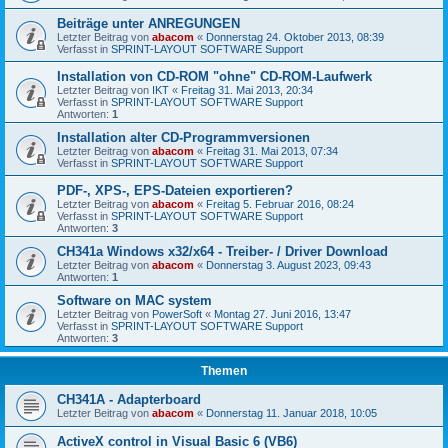
Beiträge unter ANREGUNGEN
Letzter Beitrag von
abacom
«
Donnerstag 24. Oktober 2013, 08:39
Verfasst in
SPRINT-LAYOUT SOFTWARE Support
Installation von CD-ROM "ohne" CD-ROM-Laufwerk
Letzter Beitrag von
IKT
«
Freitag 31. Mai 2013, 20:34
Verfasst in
SPRINT-LAYOUT SOFTWARE Support
Antworten:
1
Installation alter CD-Programmversionen
Letzter Beitrag von
abacom
«
Freitag 31. Mai 2013, 07:34
Verfasst in
SPRINT-LAYOUT SOFTWARE Support
PDF-, XPS-, EPS-Dateien exportieren?
Letzter Beitrag von
abacom
«
Freitag 5. Februar 2016, 08:24
Verfasst in
SPRINT-LAYOUT SOFTWARE Support
Antworten:
3
CH341a Windows x32/x64 - Treiber- / Driver Download
Letzter Beitrag von
abacom
«
Donnerstag 3. August 2023, 09:43
Antworten:
1
Software on MAC system
Letzter Beitrag von
PowerSoft
«
Montag 27. Juni 2016, 13:47
Verfasst in
SPRINT-LAYOUT SOFTWARE Support
Antworten:
3
Themen
CH341A - Adapterboard
Letzter Beitrag von
abacom
«
Donnerstag 11. Januar 2018, 10:05
ActiveX control in Visual Basic 6 (VB6)