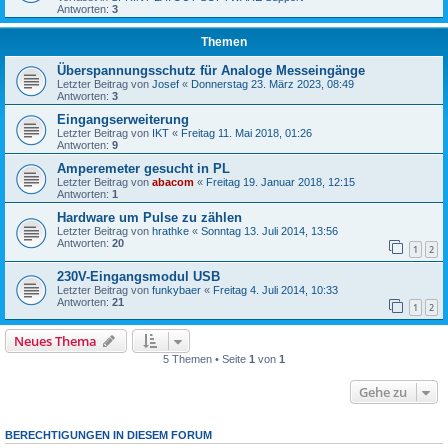
Antworten:
3
Themen
Überspannungsschutz für Analoge Messeingänge
Letzter Beitrag von
Josef
«
Donnerstag 23. März 2023, 08:49
Antworten:
3
Eingangserweiterung
Letzter Beitrag von
IKT
«
Freitag 11. Mai 2018, 01:26
Antworten:
9
Amperemeter gesucht in PL
Letzter Beitrag von
abacom
«
Freitag 19. Januar 2018, 12:15
Antworten:
1
Hardware um Pulse zu zählen
Letzter Beitrag von
hrathke
«
Sonntag 13. Juli 2014, 13:56
Antworten:
20
1
2
230V-Eingangsmodul USB
Letzter Beitrag von
funkybaer
«
Freitag 4. Juli 2014, 10:33
Antworten:
21
1
2
Neues Thema
5 Themen • Seite
1
von
1
Gehe zu
BERECHTIGUNGEN IN DIESEM FORUM