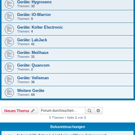
Geräte: Hygrosens
Themen:
32
Geräte: IO-Warrior
Themen:
9
Geräte: Kolter Electronic
Themen:
4
Geräte: LabJack
Themen:
41
Geräte: Meilhaus
Themen:
31
Geräte: Quancom
Themen:
2
Geräte: Velleman
Themen:
36
Weitere Geräte
Themen:
69
Suche
Erweiterte Suche
Neues Thema
5 Themen • Seite
1
von
1
Bekanntmachungen