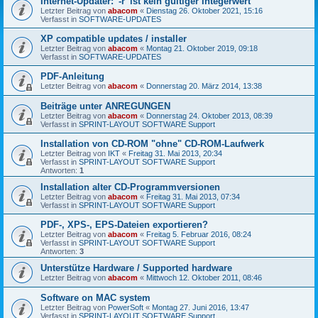
Internet-Updater: '-r' ist kein gültiger Integerwert
Letzter Beitrag von
abacom
«
Dienstag 26. Oktober 2021, 15:16
Verfasst in
SOFTWARE-UPDATES
XP compatible updates / installer
Letzter Beitrag von
abacom
«
Montag 21. Oktober 2019, 09:18
Verfasst in
SOFTWARE-UPDATES
PDF-Anleitung
Letzter Beitrag von
abacom
«
Donnerstag 20. März 2014, 13:38
Beiträge unter ANREGUNGEN
Letzter Beitrag von
abacom
«
Donnerstag 24. Oktober 2013, 08:39
Verfasst in
SPRINT-LAYOUT SOFTWARE Support
Installation von CD-ROM "ohne" CD-ROM-Laufwerk
Letzter Beitrag von
IKT
«
Freitag 31. Mai 2013, 20:34
Verfasst in
SPRINT-LAYOUT SOFTWARE Support
Antworten:
1
Installation alter CD-Programmversionen
Letzter Beitrag von
abacom
«
Freitag 31. Mai 2013, 07:34
Verfasst in
SPRINT-LAYOUT SOFTWARE Support
PDF-, XPS-, EPS-Dateien exportieren?
Letzter Beitrag von
abacom
«
Freitag 5. Februar 2016, 08:24
Verfasst in
SPRINT-LAYOUT SOFTWARE Support
Antworten:
3
Unterstütze Hardware / Supported hardware
Letzter Beitrag von
abacom
«
Mittwoch 12. Oktober 2011, 08:46
Software on MAC system
Letzter Beitrag von
PowerSoft
«
Montag 27. Juni 2016, 13:47
Verfasst in
SPRINT-LAYOUT SOFTWARE Support