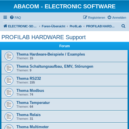
ABACOM - ELECTRONIC SOFTWARE
FAQ
Registrieren
Anmelden
S
ELECTRONIC-SOFWARE-SHOP
Foren-Übersicht
ProfiLab
PROFILAB HARDWARE Support
u
PROFILAB HARDWARE Support
c
Forum
h
e
Thema Hardware-Beispiele / Examples
Themen:
15
Thema Schaltungsaufbau, EMV, Störungen
Themen:
9
Thema RS232
Themen:
155
Thema Modbus
Themen:
74
Thema Temperatur
Themen:
64
Thema Relais
Themen:
31
Thema Multimeter