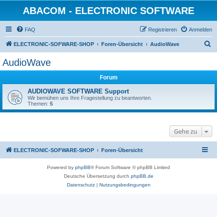
ABACOM - ELECTRONIC SOFTWARE
FAQ
Registrieren
Anmelden
S
ELECTRONIC-SOFWARE-SHOP
Foren-Übersicht
AudioWave
u
AudioWave
c
Forum
h
e
AUDIOWAVE SOFTWARE Support
Wir bemühen uns Ihre Fragestellung zu beantworten.
Themen:
5
Gehe zu
ELECTRONIC-SOFWARE-SHOP
Foren-Übersicht
Powered by
phpBB
® Forum Software © phpBB Limited
Deutsche Übersetzung durch
phpBB.de
Datenschutz
|
Nutzungsbedingungen