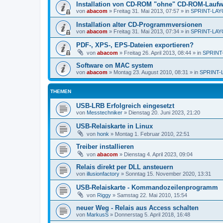
Installation von CD-ROM "ohne" CD-ROM-Laufw
von
abacom
»
Freitag 31. Mai 2013, 07:57
» in
SPRINT-LAY
Installation alter CD-Programmversionen
von
abacom
»
Freitag 31. Mai 2013, 07:34
» in
SPRINT-LAY
PDF-, XPS-, EPS-Dateien exportieren?
von
abacom
»
Freitag 26. April 2013, 08:44
» in
SPRINT
Software on MAC system
von
abacom
»
Montag 23. August 2010, 08:31
» in
SPRINT-
THEMEN
USB-LRB Erfolgreich eingesetzt
von
Messtechniker
»
Dienstag 20. Juni 2023, 21:20
USB-Relaiskarte in Linux
von
honk
»
Montag 1. Februar 2010, 22:51
Treiber installieren
von
abacom
»
Dienstag 4. April 2023, 09:04
Relais direkt per DLL ansteuern
von
illusionfactory
»
Sonntag 15. November 2020, 13:31
USB-Relaiskarte - Kommandozeilenprogramm
von
Riggy
»
Samstag 22. Mai 2010, 15:54
neuer Weg - Relais aus Access schalten
von
MarkusS
»
Donnerstag 5. April 2018, 16:48