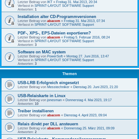
Letzter Beitrag von
IKT
«
Freitag 31. Mai 2013, 20:34
Verfasst in
SPRINT-LAYOUT SOFTWARE Support
Antworten:
1
Installation alter CD-Programmversionen
Letzter Beitrag von
abacom
«
Freitag 31. Mai 2013, 07:34
Verfasst in
SPRINT-LAYOUT SOFTWARE Support
PDF-, XPS-, EPS-Dateien exportieren?
Letzter Beitrag von
abacom
«
Freitag 5. Februar 2016, 08:24
Verfasst in
SPRINT-LAYOUT SOFTWARE Support
Antworten:
3
Software on MAC system
Letzter Beitrag von
PowerSoft
«
Montag 27. Juni 2016, 13:47
Verfasst in
SPRINT-LAYOUT SOFTWARE Support
Antworten:
3
Themen
USB-LRB Erfolgreich eingesetzt
Letzter Beitrag von
Messtechniker
«
Dienstag 20. Juni 2023, 21:20
USB-Relaiskarte in Linux
Letzter Beitrag von
jonesman
«
Donnerstag 4. Mai 2023, 19:17
Antworten:
10
Treiber installieren
Letzter Beitrag von
abacom
«
Dienstag 4. April 2023, 09:04
Relais direkt per DLL ansteuern
Letzter Beitrag von
abacom
«
Donnerstag 25. März 2021, 09:09
Antworten:
2