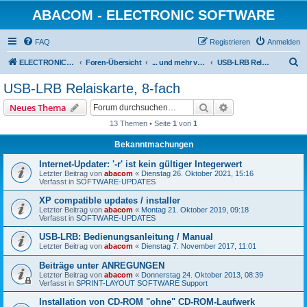
ABACOM - ELECTRONIC SOFTWARE
FAQ
Registrieren
Anmelden
S
ELECTRONIC-SOFWARE-SHOP
Foren-Übersicht
... und mehr von www.electronic-software-shop.com
USB-LRB Relaiskarte, 8-fach
u
USB-LRB Relaiskarte, 8-fach
c
Suche
Erweiterte Suche
Neues Thema
h
13 Themen • Seite
1
von
1
e
Bekanntmachungen
Internet-Updater: '-r' ist kein gültiger Integerwert
Letzter Beitrag von
abacom
«
Dienstag 26. Oktober 2021, 15:16
Verfasst in
SOFTWARE-UPDATES
XP compatible updates / installer
Letzter Beitrag von
abacom
«
Montag 21. Oktober 2019, 09:18
Verfasst in
SOFTWARE-UPDATES
USB-LRB: Bedienungsanleitung / Manual
Letzter Beitrag von
abacom
«
Dienstag 7. November 2017, 11:01
Beiträge unter ANREGUNGEN
Letzter Beitrag von
abacom
«
Donnerstag 24. Oktober 2013, 08:39
Verfasst in
SPRINT-LAYOUT SOFTWARE Support
Installation von CD-ROM "ohne" CD-ROM-Laufwerk