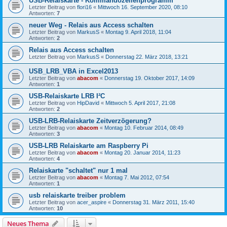
USB-Relaiskarte - Kommandozeilenprogramm
Letzter Beitrag von
flori16
«
Mittwoch 16. September 2020, 08:10
Antworten:
7
neuer Weg - Relais aus Access schalten
Letzter Beitrag von
MarkusS
«
Montag 9. April 2018, 11:04
Antworten:
2
Relais aus Access schalten
Letzter Beitrag von
MarkusS
«
Donnerstag 22. März 2018, 13:21
USB_LRB_VBA in Excel2013
Letzter Beitrag von
abacom
«
Donnerstag 19. Oktober 2017, 14:09
Antworten:
1
USB-Relaiskarte LRB I²C
Letzter Beitrag von
HipDavid
«
Mittwoch 5. April 2017, 21:08
Antworten:
2
USB-LRB-Relaiskarte Zeitverzögerung?
Letzter Beitrag von
abacom
«
Montag 10. Februar 2014, 08:49
Antworten:
3
USB-LRB Relaiskarte am Raspberry Pi
Letzter Beitrag von
abacom
«
Montag 20. Januar 2014, 11:23
Antworten:
4
Relaiskarte "schaltet" nur 1 mal
Letzter Beitrag von
abacom
«
Montag 7. Mai 2012, 07:54
Antworten:
1
usb relaiskarte treiber problem
Letzter Beitrag von
acer_aspire
«
Donnerstag 31. März 2011, 15:40
Antworten:
10
Neues Thema