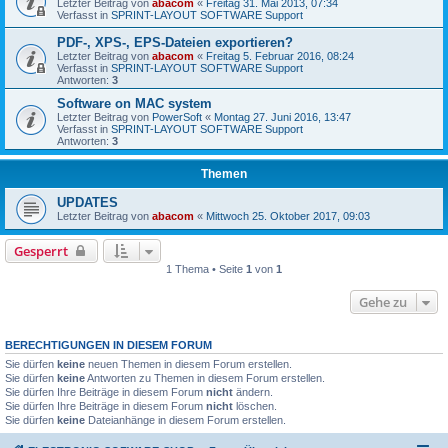
Letzter Beitrag von
abacom
«
Freitag 31. Mai 2013, 07:34
Verfasst in
SPRINT-LAYOUT SOFTWARE Support
PDF-, XPS-, EPS-Dateien exportieren?
Letzter Beitrag von
abacom
«
Freitag 5. Februar 2016, 08:24
Verfasst in
SPRINT-LAYOUT SOFTWARE Support
Antworten:
3
Software on MAC system
Letzter Beitrag von
PowerSoft
«
Montag 27. Juni 2016, 13:47
Verfasst in
SPRINT-LAYOUT SOFTWARE Support
Antworten:
3
Themen
UPDATES
Letzter Beitrag von
abacom
«
Mittwoch 25. Oktober 2017, 09:03
Gesperrt
1 Thema • Seite
1
von
1
Gehe zu
BERECHTIGUNGEN IN DIESEM FORUM
Sie dürfen
keine
neuen Themen in diesem Forum erstellen.
Sie dürfen
keine
Antworten zu Themen in diesem Forum erstellen.
Sie dürfen Ihre Beiträge in diesem Forum
nicht
ändern.
Sie dürfen Ihre Beiträge in diesem Forum
nicht
löschen.
Sie dürfen
keine
Dateianhänge in diesem Forum erstellen.