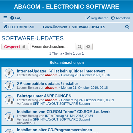
ABACOM - ELECTRONIC SOFTWARE
FAQ
Registrieren
Anmelden
S
ELECTRONIC-SOFWARE-SHOP
Foren-Übersicht
SOFTWARE-UPDATES
u
SOFTWARE-UPDATES
c
Suche
Erweiterte Suche
Gesperrt
h
1 Thema • Seite
1
von
1
e
Bekanntmachungen
Internet-Updater: '-r' ist kein gültiger Integerwert
Letzter Beitrag von
abacom
«
Dienstag 26. Oktober 2021, 15:16
XP compatible updates / installer
Letzter Beitrag von
abacom
«
Montag 21. Oktober 2019, 09:18
Beiträge unter ANREGUNGEN
Letzter Beitrag von
abacom
«
Donnerstag 24. Oktober 2013, 08:39
Verfasst in
SPRINT-LAYOUT SOFTWARE Support
Installation von CD-ROM "ohne" CD-ROM-Laufwerk
Letzter Beitrag von
IKT
«
Freitag 31. Mai 2013, 20:34
Verfasst in
SPRINT-LAYOUT SOFTWARE Support
Antworten:
1
Installation alter CD-Programmversionen