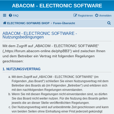
ABACOM - ELECTRONIC SOFTWARE
FAQ
Registrieren
Anmelden
S
ELECTRONIC-SOFWARE-SHOP
Foren-Übersicht
u
ABACOM - ELECTRONIC SOFTWARE -
c
Nutzungsbedingungen
h
Mit dem Zugriff auf „ABACOM - ELECTRONIC SOFTWARE“
e
(„https://forum.abacom-online.de/phpBB3“) wird zwischen Ihnen
und dem Betreiber ein Vertrag mit folgenden Regelungen
geschlossen:
1. NUTZUNGSVERTRAG
Mit dem Zugriff auf „ABACOM - ELECTRONIC SOFTWARE“ (im
Folgenden „das Board“) schließen Sie einen Nutzungsvertrag mit dem
Betreiber des Boards ab (im Folgenden „Betreiber“) und erklären sich
mit den nachfolgenden Regelungen einverstanden.
Wenn Sie mit diesen Regelungen nicht einverstanden sind, so dürfen
Sie das Board nicht weiter nutzen. Für die Nutzung des Boards gelten
jeweils die an dieser Stelle veröffentlichten Regelungen.
Der Nutzungsvertrag wird auf unbestimmte Zeit geschlossen und kann
von beiden Seiten ohne Einhaltung einer Frist jederzeit gekündigt