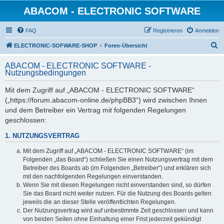
ABACOM - ELECTRONIC SOFTWARE
FAQ
Registrieren
Anmelden
S
ELECTRONIC-SOFWARE-SHOP
Foren-Übersicht
u
ABACOM - ELECTRONIC SOFTWARE -
c
Nutzungsbedingungen
h
Mit dem Zugriff auf „ABACOM - ELECTRONIC SOFTWARE“
e
(„https://forum.abacom-online.de/phpBB3“) wird zwischen Ihnen
und dem Betreiber ein Vertrag mit folgenden Regelungen
geschlossen:
1. NUTZUNGSVERTRAG
Mit dem Zugriff auf „ABACOM - ELECTRONIC SOFTWARE“ (im
Folgenden „das Board“) schließen Sie einen Nutzungsvertrag mit dem
Betreiber des Boards ab (im Folgenden „Betreiber“) und erklären sich
mit den nachfolgenden Regelungen einverstanden.
Wenn Sie mit diesen Regelungen nicht einverstanden sind, so dürfen
Sie das Board nicht weiter nutzen. Für die Nutzung des Boards gelten
jeweils die an dieser Stelle veröffentlichten Regelungen.
Der Nutzungsvertrag wird auf unbestimmte Zeit geschlossen und kann
von beiden Seiten ohne Einhaltung einer Frist jederzeit gekündigt