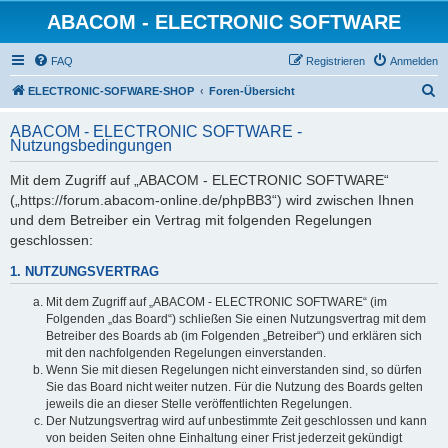
ABACOM - ELECTRONIC SOFTWARE
FAQ
Registrieren
Anmelden
S
ELECTRONIC-SOFWARE-SHOP
Foren-Übersicht
u
ABACOM - ELECTRONIC SOFTWARE -
c
Nutzungsbedingungen
h
Mit dem Zugriff auf „ABACOM - ELECTRONIC SOFTWARE“
e
(„https://forum.abacom-online.de/phpBB3“) wird zwischen Ihnen
und dem Betreiber ein Vertrag mit folgenden Regelungen
geschlossen:
1. NUTZUNGSVERTRAG
Mit dem Zugriff auf „ABACOM - ELECTRONIC SOFTWARE“ (im
Folgenden „das Board“) schließen Sie einen Nutzungsvertrag mit dem
Betreiber des Boards ab (im Folgenden „Betreiber“) und erklären sich
mit den nachfolgenden Regelungen einverstanden.
Wenn Sie mit diesen Regelungen nicht einverstanden sind, so dürfen
Sie das Board nicht weiter nutzen. Für die Nutzung des Boards gelten
jeweils die an dieser Stelle veröffentlichten Regelungen.
Der Nutzungsvertrag wird auf unbestimmte Zeit geschlossen und kann
von beiden Seiten ohne Einhaltung einer Frist jederzeit gekündigt