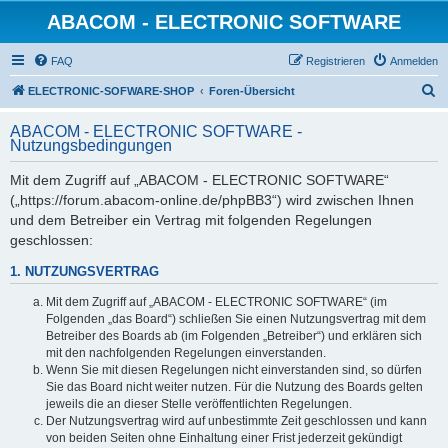
ABACOM - ELECTRONIC SOFTWARE
FAQ
Registrieren
Anmelden
S
ELECTRONIC-SOFWARE-SHOP
Foren-Übersicht
u
ABACOM - ELECTRONIC SOFTWARE -
c
Nutzungsbedingungen
h
Mit dem Zugriff auf „ABACOM - ELECTRONIC SOFTWARE“
e
(„https://forum.abacom-online.de/phpBB3“) wird zwischen Ihnen
und dem Betreiber ein Vertrag mit folgenden Regelungen
geschlossen:
1. NUTZUNGSVERTRAG
Mit dem Zugriff auf „ABACOM - ELECTRONIC SOFTWARE“ (im
Folgenden „das Board“) schließen Sie einen Nutzungsvertrag mit dem
Betreiber des Boards ab (im Folgenden „Betreiber“) und erklären sich
mit den nachfolgenden Regelungen einverstanden.
Wenn Sie mit diesen Regelungen nicht einverstanden sind, so dürfen
Sie das Board nicht weiter nutzen. Für die Nutzung des Boards gelten
jeweils die an dieser Stelle veröffentlichten Regelungen.
Der Nutzungsvertrag wird auf unbestimmte Zeit geschlossen und kann
von beiden Seiten ohne Einhaltung einer Frist jederzeit gekündigt