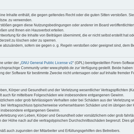
keine Inhalte enthält, die gegen geltendes Recht oder die guten Sitten verstoßen. Si
n bzw. zu verwenden.
erstößen gegen diese Nutzungsbedingungen oder anderer im Board veröffentlicht
ßen und Ihnen ein Hausverbot erteilen.
wortung für die Inhalte von Beiträgen übernimmt, die er nicht selbst erstellt hat 
derzeit zu löschen oder zu sperren.
äge abzuändern, sofern sie gegen o. g. Regeln verstoßen oder geeignet sind, dem 
e unter der „
GNU General Public License v2
“ (GPL) bereitgestellten Foren-Soft
chsprachige Community unter www.phpbb.de zur Verfügung gestellt. Beide haben ke
g der Software für bestimmte Zwecke nicht untersagen oder auf Inhalte fremder F
ben, Körper und Gesundheit und der Verletzung wesentlicher Vertragspflichten (Kard
gilt auch für mittelbare Folgeschäden wie insbesondere entgangenen Gewinn.
ätzlichem oder grob fahrlässigem Verhalten oder bei Schäden aus der Verletzung 
 die bei Vertragsschluss typischerweise vorhersehbaren Schäden und im übrigen de
wie insbesondere entgangenen Gewinn.
erletzung von Leben, Körper und Gesundheit oder vorsätzlichem oder grob fahrläs
der Höhe nach auf die vertragstypischen Durchschnittsschäden begrenzt. Dies gi
mäß auch zugunsten der Mitarbeiter und Erfüllungsgehilfen des Betreibers.