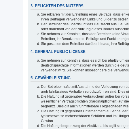
3. PFLICHTEN DES NUTZERS
Sie erklären mit der Erstellung eines Beitrags, dass er 
Ihren Beiträgen verwendeten Links und Bilder zu setze
Der Betreiber des Boards übt das Hausrecht aus. Bei V
oder dauerhaft von der Nutzung dieses Boards ausschlie
Sie nehmen zur Kenntnis, dass der Betreiber keine Verant
Betreiber, Ihr Benutzerkonto, Beiträge und Funktionen je
Sie gestatten dem Betreiber darüber hinaus, Ihre Beitr
4. GENERAL PUBLIC LICENSE
Sie nehmen zur Kenntnis, dass es sich bei phpBB um ein
deutschsprachige Informationen werden durch die deuts
verwendet wird. Sie können insbesondere die Verwendun
5. GEWÄHRLEISTUNG
Der Betreiber haftet mit Ausnahme der Verletzung von Le
grob fahrlässiges Verhalten zurückzuführen sind. Dies 
Die Haftung ist gegenüber Verbrauchern außer bei vors
wesentlicher Vertragspflichten (Kardinalpflichten) auf
begrenzt. Dies gilt auch für mittelbare Folgeschäden 
Die Haftung ist gegenüber Unternehmern außer bei der V
typischerweise vorhersehbaren Schäden und im Übrigen 
Gewinn.
Die Haftungsbegrenzung der Absätze a bis c gilt sinnge