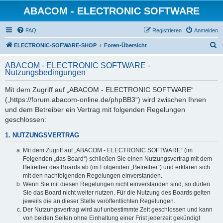
ABACOM - ELECTRONIC SOFTWARE
FAQ
Registrieren
Anmelden
S
ELECTRONIC-SOFWARE-SHOP
Foren-Übersicht
u
ABACOM - ELECTRONIC SOFTWARE -
c
Nutzungsbedingungen
h
Mit dem Zugriff auf „ABACOM - ELECTRONIC SOFTWARE“
e
(„https://forum.abacom-online.de/phpBB3“) wird zwischen Ihnen
und dem Betreiber ein Vertrag mit folgenden Regelungen
geschlossen:
1. NUTZUNGSVERTRAG
Mit dem Zugriff auf „ABACOM - ELECTRONIC SOFTWARE“ (im
Folgenden „das Board“) schließen Sie einen Nutzungsvertrag mit dem
Betreiber des Boards ab (im Folgenden „Betreiber“) und erklären sich
mit den nachfolgenden Regelungen einverstanden.
Wenn Sie mit diesen Regelungen nicht einverstanden sind, so dürfen
Sie das Board nicht weiter nutzen. Für die Nutzung des Boards gelten
jeweils die an dieser Stelle veröffentlichten Regelungen.
Der Nutzungsvertrag wird auf unbestimmte Zeit geschlossen und kann
von beiden Seiten ohne Einhaltung einer Frist jederzeit gekündigt