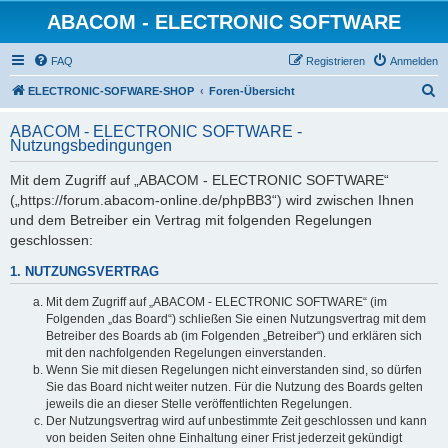
ABACOM - ELECTRONIC SOFTWARE
FAQ
Registrieren
Anmelden
S
ELECTRONIC-SOFWARE-SHOP
Foren-Übersicht
u
ABACOM - ELECTRONIC SOFTWARE -
c
Nutzungsbedingungen
h
Mit dem Zugriff auf „ABACOM - ELECTRONIC SOFTWARE“
e
(„https://forum.abacom-online.de/phpBB3“) wird zwischen Ihnen
und dem Betreiber ein Vertrag mit folgenden Regelungen
geschlossen:
1. NUTZUNGSVERTRAG
Mit dem Zugriff auf „ABACOM - ELECTRONIC SOFTWARE“ (im
Folgenden „das Board“) schließen Sie einen Nutzungsvertrag mit dem
Betreiber des Boards ab (im Folgenden „Betreiber“) und erklären sich
mit den nachfolgenden Regelungen einverstanden.
Wenn Sie mit diesen Regelungen nicht einverstanden sind, so dürfen
Sie das Board nicht weiter nutzen. Für die Nutzung des Boards gelten
jeweils die an dieser Stelle veröffentlichten Regelungen.
Der Nutzungsvertrag wird auf unbestimmte Zeit geschlossen und kann
von beiden Seiten ohne Einhaltung einer Frist jederzeit gekündigt