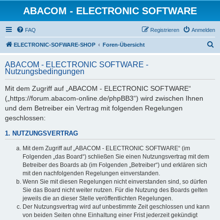
ABACOM - ELECTRONIC SOFTWARE
FAQ
Registrieren
Anmelden
S
ELECTRONIC-SOFWARE-SHOP
Foren-Übersicht
u
ABACOM - ELECTRONIC SOFTWARE -
c
Nutzungsbedingungen
h
Mit dem Zugriff auf „ABACOM - ELECTRONIC SOFTWARE“
e
(„https://forum.abacom-online.de/phpBB3“) wird zwischen Ihnen
und dem Betreiber ein Vertrag mit folgenden Regelungen
geschlossen:
1. NUTZUNGSVERTRAG
Mit dem Zugriff auf „ABACOM - ELECTRONIC SOFTWARE“ (im
Folgenden „das Board“) schließen Sie einen Nutzungsvertrag mit dem
Betreiber des Boards ab (im Folgenden „Betreiber“) und erklären sich
mit den nachfolgenden Regelungen einverstanden.
Wenn Sie mit diesen Regelungen nicht einverstanden sind, so dürfen
Sie das Board nicht weiter nutzen. Für die Nutzung des Boards gelten
jeweils die an dieser Stelle veröffentlichten Regelungen.
Der Nutzungsvertrag wird auf unbestimmte Zeit geschlossen und kann
von beiden Seiten ohne Einhaltung einer Frist jederzeit gekündigt