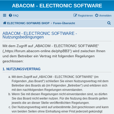
ABACOM - ELECTRONIC SOFTWARE
FAQ
Registrieren
Anmelden
S
ELECTRONIC-SOFWARE-SHOP
Foren-Übersicht
u
ABACOM - ELECTRONIC SOFTWARE -
c
Nutzungsbedingungen
h
Mit dem Zugriff auf „ABACOM - ELECTRONIC SOFTWARE“
e
(„https://forum.abacom-online.de/phpBB3“) wird zwischen Ihnen
und dem Betreiber ein Vertrag mit folgenden Regelungen
geschlossen:
1. NUTZUNGSVERTRAG
Mit dem Zugriff auf „ABACOM - ELECTRONIC SOFTWARE“ (im
Folgenden „das Board“) schließen Sie einen Nutzungsvertrag mit dem
Betreiber des Boards ab (im Folgenden „Betreiber“) und erklären sich
mit den nachfolgenden Regelungen einverstanden.
Wenn Sie mit diesen Regelungen nicht einverstanden sind, so dürfen
Sie das Board nicht weiter nutzen. Für die Nutzung des Boards gelten
jeweils die an dieser Stelle veröffentlichten Regelungen.
Der Nutzungsvertrag wird auf unbestimmte Zeit geschlossen und kann
von beiden Seiten ohne Einhaltung einer Frist jederzeit gekündigt