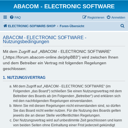
ABACOM - ELECTRONIC SOFTWARE
FAQ
Registrieren
Anmelden
S
ELECTRONIC-SOFWARE-SHOP
Foren-Übersicht
u
ABACOM - ELECTRONIC SOFTWARE -
c
Nutzungsbedingungen
h
Mit dem Zugriff auf „ABACOM - ELECTRONIC SOFTWARE“
e
(„https://forum.abacom-online.de/phpBB3“) wird zwischen Ihnen
und dem Betreiber ein Vertrag mit folgenden Regelungen
geschlossen:
1. NUTZUNGSVERTRAG
Mit dem Zugriff auf „ABACOM - ELECTRONIC SOFTWARE“ (im
Folgenden „das Board“) schließen Sie einen Nutzungsvertrag mit dem
Betreiber des Boards ab (im Folgenden „Betreiber“) und erklären sich
mit den nachfolgenden Regelungen einverstanden.
Wenn Sie mit diesen Regelungen nicht einverstanden sind, so dürfen
Sie das Board nicht weiter nutzen. Für die Nutzung des Boards gelten
jeweils die an dieser Stelle veröffentlichten Regelungen.
Der Nutzungsvertrag wird auf unbestimmte Zeit geschlossen und kann
von beiden Seiten ohne Einhaltung einer Frist jederzeit gekündigt