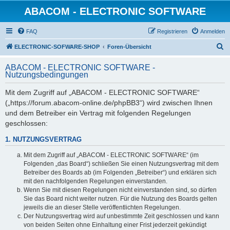
ABACOM - ELECTRONIC SOFTWARE
FAQ
Registrieren
Anmelden
S
ELECTRONIC-SOFWARE-SHOP
Foren-Übersicht
u
ABACOM - ELECTRONIC SOFTWARE -
c
Nutzungsbedingungen
h
Mit dem Zugriff auf „ABACOM - ELECTRONIC SOFTWARE“
e
(„https://forum.abacom-online.de/phpBB3“) wird zwischen Ihnen
und dem Betreiber ein Vertrag mit folgenden Regelungen
geschlossen:
1. NUTZUNGSVERTRAG
Mit dem Zugriff auf „ABACOM - ELECTRONIC SOFTWARE“ (im
Folgenden „das Board“) schließen Sie einen Nutzungsvertrag mit dem
Betreiber des Boards ab (im Folgenden „Betreiber“) und erklären sich
mit den nachfolgenden Regelungen einverstanden.
Wenn Sie mit diesen Regelungen nicht einverstanden sind, so dürfen
Sie das Board nicht weiter nutzen. Für die Nutzung des Boards gelten
jeweils die an dieser Stelle veröffentlichten Regelungen.
Der Nutzungsvertrag wird auf unbestimmte Zeit geschlossen und kann
von beiden Seiten ohne Einhaltung einer Frist jederzeit gekündigt