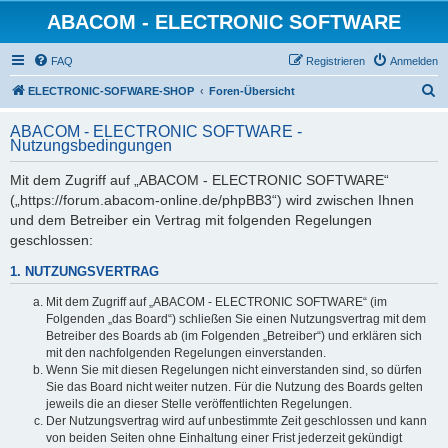
ABACOM - ELECTRONIC SOFTWARE
FAQ
Registrieren
Anmelden
S
ELECTRONIC-SOFWARE-SHOP
Foren-Übersicht
u
ABACOM - ELECTRONIC SOFTWARE -
c
Nutzungsbedingungen
h
Mit dem Zugriff auf „ABACOM - ELECTRONIC SOFTWARE“
e
(„https://forum.abacom-online.de/phpBB3“) wird zwischen Ihnen
und dem Betreiber ein Vertrag mit folgenden Regelungen
geschlossen:
1. NUTZUNGSVERTRAG
Mit dem Zugriff auf „ABACOM - ELECTRONIC SOFTWARE“ (im
Folgenden „das Board“) schließen Sie einen Nutzungsvertrag mit dem
Betreiber des Boards ab (im Folgenden „Betreiber“) und erklären sich
mit den nachfolgenden Regelungen einverstanden.
Wenn Sie mit diesen Regelungen nicht einverstanden sind, so dürfen
Sie das Board nicht weiter nutzen. Für die Nutzung des Boards gelten
jeweils die an dieser Stelle veröffentlichten Regelungen.
Der Nutzungsvertrag wird auf unbestimmte Zeit geschlossen und kann
von beiden Seiten ohne Einhaltung einer Frist jederzeit gekündigt