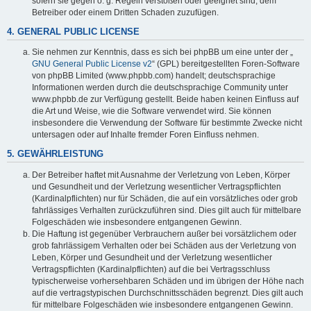
sofern sie gegen o. g. Regeln verstoßen oder geeignet sind, dem
Betreiber oder einem Dritten Schaden zuzufügen.
4. GENERAL PUBLIC LICENSE
Sie nehmen zur Kenntnis, dass es sich bei phpBB um eine unter der „
GNU General Public License v2
“ (GPL) bereitgestellten Foren-Software
von phpBB Limited (www.phpbb.com) handelt; deutschsprachige
Informationen werden durch die deutschsprachige Community unter
www.phpbb.de zur Verfügung gestellt. Beide haben keinen Einfluss auf
die Art und Weise, wie die Software verwendet wird. Sie können
insbesondere die Verwendung der Software für bestimmte Zwecke nicht
untersagen oder auf Inhalte fremder Foren Einfluss nehmen.
5. GEWÄHRLEISTUNG
Der Betreiber haftet mit Ausnahme der Verletzung von Leben, Körper
und Gesundheit und der Verletzung wesentlicher Vertragspflichten
(Kardinalpflichten) nur für Schäden, die auf ein vorsätzliches oder grob
fahrlässiges Verhalten zurückzuführen sind. Dies gilt auch für mittelbare
Folgeschäden wie insbesondere entgangenen Gewinn.
Die Haftung ist gegenüber Verbrauchern außer bei vorsätzlichem oder
grob fahrlässigem Verhalten oder bei Schäden aus der Verletzung von
Leben, Körper und Gesundheit und der Verletzung wesentlicher
Vertragspflichten (Kardinalpflichten) auf die bei Vertragsschluss
typischerweise vorhersehbaren Schäden und im übrigen der Höhe nach
auf die vertragstypischen Durchschnittsschäden begrenzt. Dies gilt auch
für mittelbare Folgeschäden wie insbesondere entgangenen Gewinn.