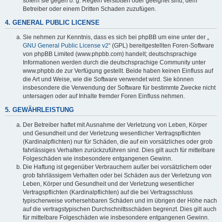
sofern sie gegen o. g. Regeln verstoßen oder geeignet sind, dem
Betreiber oder einem Dritten Schaden zuzufügen.
4. GENERAL PUBLIC LICENSE
Sie nehmen zur Kenntnis, dass es sich bei phpBB um eine unter der „
GNU General Public License v2
“ (GPL) bereitgestellten Foren-Software
von phpBB Limited (www.phpbb.com) handelt; deutschsprachige
Informationen werden durch die deutschsprachige Community unter
www.phpbb.de zur Verfügung gestellt. Beide haben keinen Einfluss auf
die Art und Weise, wie die Software verwendet wird. Sie können
insbesondere die Verwendung der Software für bestimmte Zwecke nicht
untersagen oder auf Inhalte fremder Foren Einfluss nehmen.
5. GEWÄHRLEISTUNG
Der Betreiber haftet mit Ausnahme der Verletzung von Leben, Körper
und Gesundheit und der Verletzung wesentlicher Vertragspflichten
(Kardinalpflichten) nur für Schäden, die auf ein vorsätzliches oder grob
fahrlässiges Verhalten zurückzuführen sind. Dies gilt auch für mittelbare
Folgeschäden wie insbesondere entgangenen Gewinn.
Die Haftung ist gegenüber Verbrauchern außer bei vorsätzlichem oder
grob fahrlässigem Verhalten oder bei Schäden aus der Verletzung von
Leben, Körper und Gesundheit und der Verletzung wesentlicher
Vertragspflichten (Kardinalpflichten) auf die bei Vertragsschluss
typischerweise vorhersehbaren Schäden und im übrigen der Höhe nach
auf die vertragstypischen Durchschnittsschäden begrenzt. Dies gilt auch
für mittelbare Folgeschäden wie insbesondere entgangenen Gewinn.