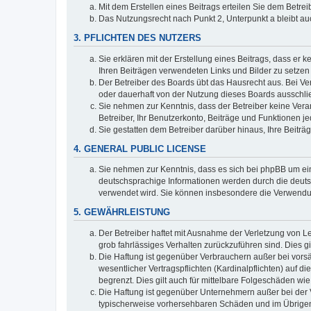
Mit dem Erstellen eines Beitrags erteilen Sie dem Betre
Das Nutzungsrecht nach Punkt 2, Unterpunkt a bleibt 
3. PFLICHTEN DES NUTZERS
Sie erklären mit der Erstellung eines Beitrags, dass er 
Ihren Beiträgen verwendeten Links und Bilder zu setze
Der Betreiber des Boards übt das Hausrecht aus. Bei V
oder dauerhaft von der Nutzung dieses Boards ausschlie
Sie nehmen zur Kenntnis, dass der Betreiber keine Verant
Betreiber, Ihr Benutzerkonto, Beiträge und Funktionen je
Sie gestatten dem Betreiber darüber hinaus, Ihre Beitr
4. GENERAL PUBLIC LICENSE
Sie nehmen zur Kenntnis, dass es sich bei phpBB um ein
deutschsprachige Informationen werden durch die deuts
verwendet wird. Sie können insbesondere die Verwendun
5. GEWÄHRLEISTUNG
Der Betreiber haftet mit Ausnahme der Verletzung von Le
grob fahrlässiges Verhalten zurückzuführen sind. Dies 
Die Haftung ist gegenüber Verbrauchern außer bei vors
wesentlicher Vertragspflichten (Kardinalpflichten) auf
begrenzt. Dies gilt auch für mittelbare Folgeschäden 
Die Haftung ist gegenüber Unternehmern außer bei der V
typischerweise vorhersehbaren Schäden und im Übrigen 