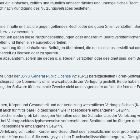
iber ein einfaches, zeitlich und räumlich unbeschränktes und unentgeltliches Rech
auch nach Kündigung des Nutzungsvertrages bestehen.
keine Inhalte enthält, die gegen geltendes Recht oder die guten Sitten verstoßen. Si
n bzw. zu verwenden.
erstößen gegen diese Nutzungsbedingungen oder anderer im Board veröffentlicht
ßen und Ihnen ein Hausverbot erteilen.
wortung für die Inhalte von Beiträgen übernimmt, die er nicht selbst erstellt hat 
derzeit zu löschen oder zu sperren.
äge abzuändern, sofern sie gegen o. g. Regeln verstoßen oder geeignet sind, dem 
e unter der „
GNU General Public License v2
“ (GPL) bereitgestellten Foren-Soft
chsprachige Community unter www.phpbb.de zur Verfügung gestellt. Beide haben ke
g der Software für bestimmte Zwecke nicht untersagen oder auf Inhalte fremder F
ben, Körper und Gesundheit und der Verletzung wesentlicher Vertragspflichten (Kard
gilt auch für mittelbare Folgeschäden wie insbesondere entgangenen Gewinn.
ätzlichem oder grob fahrlässigem Verhalten oder bei Schäden aus der Verletzung 
 die bei Vertragsschluss typischerweise vorhersehbaren Schäden und im übrigen de
wie insbesondere entgangenen Gewinn.
erletzung von Leben, Körper und Gesundheit oder vorsätzlichem oder grob fahrläs
der Höhe nach auf die vertragstypischen Durchschnittsschäden begrenzt. Dies gi