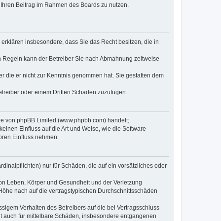
t, Ihren Beitrag im Rahmen des Boards zu nutzen.
e erklären insbesondere, dass Sie das Recht besitzen, die in
en Regeln kann der Betreiber Sie nach Abmahnung zeitweise
oder die er nicht zur Kenntnis genommen hat. Sie gestatten dem
Betreiber oder einem Dritten Schaden zuzufügen.
ware von phpBB Limited (www.phpbb.com) handelt;
inen Einfluss auf die Art und Weise, wie die Software
oren Einfluss nehmen.
inalpflichten) nur für Schäden, die auf ein vorsätzliches oder
von Leben, Körper und Gesundheit und der Verletzung
r Höhe nach auf die vertragstypischen Durchschnittsschäden
sigem Verhalten des Betreibers auf die bei Vertragsschluss
lt auch für mittelbare Schäden, insbesondere entgangenen