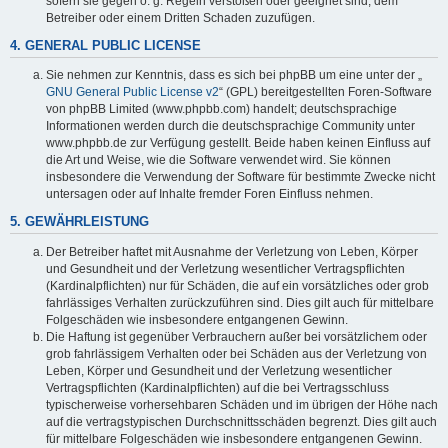
sofern sie gegen o. g. Regeln verstoßen oder geeignet sind, dem
Betreiber oder einem Dritten Schaden zuzufügen.
4. GENERAL PUBLIC LICENSE
Sie nehmen zur Kenntnis, dass es sich bei phpBB um eine unter der „
GNU General Public License v2
“ (GPL) bereitgestellten Foren-Software
von phpBB Limited (www.phpbb.com) handelt; deutschsprachige
Informationen werden durch die deutschsprachige Community unter
www.phpbb.de zur Verfügung gestellt. Beide haben keinen Einfluss auf
die Art und Weise, wie die Software verwendet wird. Sie können
insbesondere die Verwendung der Software für bestimmte Zwecke nicht
untersagen oder auf Inhalte fremder Foren Einfluss nehmen.
5. GEWÄHRLEISTUNG
Der Betreiber haftet mit Ausnahme der Verletzung von Leben, Körper
und Gesundheit und der Verletzung wesentlicher Vertragspflichten
(Kardinalpflichten) nur für Schäden, die auf ein vorsätzliches oder grob
fahrlässiges Verhalten zurückzuführen sind. Dies gilt auch für mittelbare
Folgeschäden wie insbesondere entgangenen Gewinn.
Die Haftung ist gegenüber Verbrauchern außer bei vorsätzlichem oder
grob fahrlässigem Verhalten oder bei Schäden aus der Verletzung von
Leben, Körper und Gesundheit und der Verletzung wesentlicher
Vertragspflichten (Kardinalpflichten) auf die bei Vertragsschluss
typischerweise vorhersehbaren Schäden und im übrigen der Höhe nach
auf die vertragstypischen Durchschnittsschäden begrenzt. Dies gilt auch
für mittelbare Folgeschäden wie insbesondere entgangenen Gewinn.