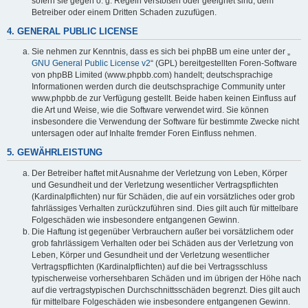
sofern sie gegen o. g. Regeln verstoßen oder geeignet sind, dem
Betreiber oder einem Dritten Schaden zuzufügen.
4. GENERAL PUBLIC LICENSE
Sie nehmen zur Kenntnis, dass es sich bei phpBB um eine unter der „
GNU General Public License v2
“ (GPL) bereitgestellten Foren-Software
von phpBB Limited (www.phpbb.com) handelt; deutschsprachige
Informationen werden durch die deutschsprachige Community unter
www.phpbb.de zur Verfügung gestellt. Beide haben keinen Einfluss auf
die Art und Weise, wie die Software verwendet wird. Sie können
insbesondere die Verwendung der Software für bestimmte Zwecke nicht
untersagen oder auf Inhalte fremder Foren Einfluss nehmen.
5. GEWÄHRLEISTUNG
Der Betreiber haftet mit Ausnahme der Verletzung von Leben, Körper
und Gesundheit und der Verletzung wesentlicher Vertragspflichten
(Kardinalpflichten) nur für Schäden, die auf ein vorsätzliches oder grob
fahrlässiges Verhalten zurückzuführen sind. Dies gilt auch für mittelbare
Folgeschäden wie insbesondere entgangenen Gewinn.
Die Haftung ist gegenüber Verbrauchern außer bei vorsätzlichem oder
grob fahrlässigem Verhalten oder bei Schäden aus der Verletzung von
Leben, Körper und Gesundheit und der Verletzung wesentlicher
Vertragspflichten (Kardinalpflichten) auf die bei Vertragsschluss
typischerweise vorhersehbaren Schäden und im übrigen der Höhe nach
auf die vertragstypischen Durchschnittsschäden begrenzt. Dies gilt auch
für mittelbare Folgeschäden wie insbesondere entgangenen Gewinn.