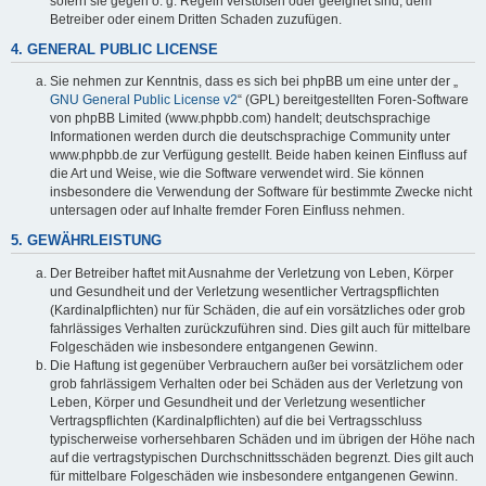
sofern sie gegen o. g. Regeln verstoßen oder geeignet sind, dem
Betreiber oder einem Dritten Schaden zuzufügen.
4. GENERAL PUBLIC LICENSE
Sie nehmen zur Kenntnis, dass es sich bei phpBB um eine unter der „
GNU General Public License v2
“ (GPL) bereitgestellten Foren-Software
von phpBB Limited (www.phpbb.com) handelt; deutschsprachige
Informationen werden durch die deutschsprachige Community unter
www.phpbb.de zur Verfügung gestellt. Beide haben keinen Einfluss auf
die Art und Weise, wie die Software verwendet wird. Sie können
insbesondere die Verwendung der Software für bestimmte Zwecke nicht
untersagen oder auf Inhalte fremder Foren Einfluss nehmen.
5. GEWÄHRLEISTUNG
Der Betreiber haftet mit Ausnahme der Verletzung von Leben, Körper
und Gesundheit und der Verletzung wesentlicher Vertragspflichten
(Kardinalpflichten) nur für Schäden, die auf ein vorsätzliches oder grob
fahrlässiges Verhalten zurückzuführen sind. Dies gilt auch für mittelbare
Folgeschäden wie insbesondere entgangenen Gewinn.
Die Haftung ist gegenüber Verbrauchern außer bei vorsätzlichem oder
grob fahrlässigem Verhalten oder bei Schäden aus der Verletzung von
Leben, Körper und Gesundheit und der Verletzung wesentlicher
Vertragspflichten (Kardinalpflichten) auf die bei Vertragsschluss
typischerweise vorhersehbaren Schäden und im übrigen der Höhe nach
auf die vertragstypischen Durchschnittsschäden begrenzt. Dies gilt auch
für mittelbare Folgeschäden wie insbesondere entgangenen Gewinn.