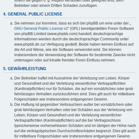
sofern sie gegen o. g. Regeln verstoßen oder geeignet sind, dem
Betreiber oder einem Dritten Schaden zuzufügen.
4. GENERAL PUBLIC LICENSE
Sie nehmen zur Kenntnis, dass es sich bei phpBB um eine unter der „
GNU General Public License v2
“ (GPL) bereitgestellten Foren-Software
von phpBB Limited (www.phpbb.com) handelt; deutschsprachige
Informationen werden durch die deutschsprachige Community unter
www.phpbb.de zur Verfügung gestellt. Beide haben keinen Einfluss auf
die Art und Weise, wie die Software verwendet wird. Sie können
insbesondere die Verwendung der Software für bestimmte Zwecke nicht
untersagen oder auf Inhalte fremder Foren Einfluss nehmen.
5. GEWÄHRLEISTUNG
Der Betreiber haftet mit Ausnahme der Verletzung von Leben, Körper
und Gesundheit und der Verletzung wesentlicher Vertragspflichten
(Kardinalpflichten) nur für Schäden, die auf ein vorsätzliches oder grob
fahrlässiges Verhalten zurückzuführen sind. Dies gilt auch für mittelbare
Folgeschäden wie insbesondere entgangenen Gewinn.
Die Haftung ist gegenüber Verbrauchern außer bei vorsätzlichem oder
grob fahrlässigem Verhalten oder bei Schäden aus der Verletzung von
Leben, Körper und Gesundheit und der Verletzung wesentlicher
Vertragspflichten (Kardinalpflichten) auf die bei Vertragsschluss
typischerweise vorhersehbaren Schäden und im übrigen der Höhe nach
auf die vertragstypischen Durchschnittsschäden begrenzt. Dies gilt auch
für mittelbare Folgeschäden wie insbesondere entgangenen Gewinn.