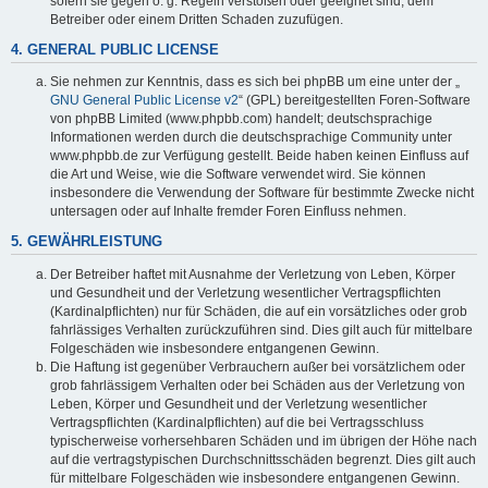
sofern sie gegen o. g. Regeln verstoßen oder geeignet sind, dem
Betreiber oder einem Dritten Schaden zuzufügen.
4. GENERAL PUBLIC LICENSE
Sie nehmen zur Kenntnis, dass es sich bei phpBB um eine unter der „
GNU General Public License v2
“ (GPL) bereitgestellten Foren-Software
von phpBB Limited (www.phpbb.com) handelt; deutschsprachige
Informationen werden durch die deutschsprachige Community unter
www.phpbb.de zur Verfügung gestellt. Beide haben keinen Einfluss auf
die Art und Weise, wie die Software verwendet wird. Sie können
insbesondere die Verwendung der Software für bestimmte Zwecke nicht
untersagen oder auf Inhalte fremder Foren Einfluss nehmen.
5. GEWÄHRLEISTUNG
Der Betreiber haftet mit Ausnahme der Verletzung von Leben, Körper
und Gesundheit und der Verletzung wesentlicher Vertragspflichten
(Kardinalpflichten) nur für Schäden, die auf ein vorsätzliches oder grob
fahrlässiges Verhalten zurückzuführen sind. Dies gilt auch für mittelbare
Folgeschäden wie insbesondere entgangenen Gewinn.
Die Haftung ist gegenüber Verbrauchern außer bei vorsätzlichem oder
grob fahrlässigem Verhalten oder bei Schäden aus der Verletzung von
Leben, Körper und Gesundheit und der Verletzung wesentlicher
Vertragspflichten (Kardinalpflichten) auf die bei Vertragsschluss
typischerweise vorhersehbaren Schäden und im übrigen der Höhe nach
auf die vertragstypischen Durchschnittsschäden begrenzt. Dies gilt auch
für mittelbare Folgeschäden wie insbesondere entgangenen Gewinn.