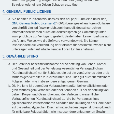
sofern sie gegen o. g. Regeln verstoßen oder geeignet sind, dem
Betreiber oder einem Dritten Schaden zuzufügen.
4. GENERAL PUBLIC LICENSE
Sie nehmen zur Kenntnis, dass es sich bei phpBB um eine unter der „
GNU General Public License v2
“ (GPL) bereitgestellten Foren-Software
von phpBB Limited (www.phpbb.com) handelt; deutschsprachige
Informationen werden durch die deutschsprachige Community unter
www.phpbb.de zur Verfügung gestellt. Beide haben keinen Einfluss auf
die Art und Weise, wie die Software verwendet wird. Sie können
insbesondere die Verwendung der Software für bestimmte Zwecke nicht
untersagen oder auf Inhalte fremder Foren Einfluss nehmen.
5. GEWÄHRLEISTUNG
Der Betreiber haftet mit Ausnahme der Verletzung von Leben, Körper
und Gesundheit und der Verletzung wesentlicher Vertragspflichten
(Kardinalpflichten) nur für Schäden, die auf ein vorsätzliches oder grob
fahrlässiges Verhalten zurückzuführen sind. Dies gilt auch für mittelbare
Folgeschäden wie insbesondere entgangenen Gewinn.
Die Haftung ist gegenüber Verbrauchern außer bei vorsätzlichem oder
grob fahrlässigem Verhalten oder bei Schäden aus der Verletzung von
Leben, Körper und Gesundheit und der Verletzung wesentlicher
Vertragspflichten (Kardinalpflichten) auf die bei Vertragsschluss
typischerweise vorhersehbaren Schäden und im übrigen der Höhe nach
auf die vertragstypischen Durchschnittsschäden begrenzt. Dies gilt auch
für mittelbare Folgeschäden wie insbesondere entgangenen Gewinn.