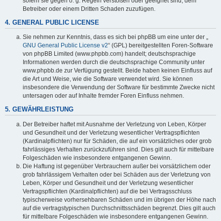
sofern sie gegen o. g. Regeln verstoßen oder geeignet sind, dem
Betreiber oder einem Dritten Schaden zuzufügen.
4. GENERAL PUBLIC LICENSE
Sie nehmen zur Kenntnis, dass es sich bei phpBB um eine unter der „
GNU General Public License v2
“ (GPL) bereitgestellten Foren-Software
von phpBB Limited (www.phpbb.com) handelt; deutschsprachige
Informationen werden durch die deutschsprachige Community unter
www.phpbb.de zur Verfügung gestellt. Beide haben keinen Einfluss auf
die Art und Weise, wie die Software verwendet wird. Sie können
insbesondere die Verwendung der Software für bestimmte Zwecke nicht
untersagen oder auf Inhalte fremder Foren Einfluss nehmen.
5. GEWÄHRLEISTUNG
Der Betreiber haftet mit Ausnahme der Verletzung von Leben, Körper
und Gesundheit und der Verletzung wesentlicher Vertragspflichten
(Kardinalpflichten) nur für Schäden, die auf ein vorsätzliches oder grob
fahrlässiges Verhalten zurückzuführen sind. Dies gilt auch für mittelbare
Folgeschäden wie insbesondere entgangenen Gewinn.
Die Haftung ist gegenüber Verbrauchern außer bei vorsätzlichem oder
grob fahrlässigem Verhalten oder bei Schäden aus der Verletzung von
Leben, Körper und Gesundheit und der Verletzung wesentlicher
Vertragspflichten (Kardinalpflichten) auf die bei Vertragsschluss
typischerweise vorhersehbaren Schäden und im übrigen der Höhe nach
auf die vertragstypischen Durchschnittsschäden begrenzt. Dies gilt auch
für mittelbare Folgeschäden wie insbesondere entgangenen Gewinn.