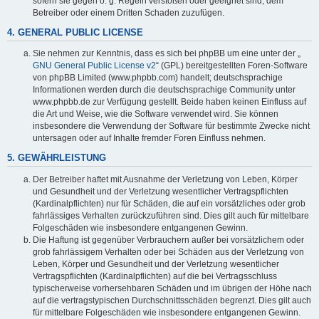
sofern sie gegen o. g. Regeln verstoßen oder geeignet sind, dem
Betreiber oder einem Dritten Schaden zuzufügen.
4. GENERAL PUBLIC LICENSE
Sie nehmen zur Kenntnis, dass es sich bei phpBB um eine unter der „
GNU General Public License v2
“ (GPL) bereitgestellten Foren-Software
von phpBB Limited (www.phpbb.com) handelt; deutschsprachige
Informationen werden durch die deutschsprachige Community unter
www.phpbb.de zur Verfügung gestellt. Beide haben keinen Einfluss auf
die Art und Weise, wie die Software verwendet wird. Sie können
insbesondere die Verwendung der Software für bestimmte Zwecke nicht
untersagen oder auf Inhalte fremder Foren Einfluss nehmen.
5. GEWÄHRLEISTUNG
Der Betreiber haftet mit Ausnahme der Verletzung von Leben, Körper
und Gesundheit und der Verletzung wesentlicher Vertragspflichten
(Kardinalpflichten) nur für Schäden, die auf ein vorsätzliches oder grob
fahrlässiges Verhalten zurückzuführen sind. Dies gilt auch für mittelbare
Folgeschäden wie insbesondere entgangenen Gewinn.
Die Haftung ist gegenüber Verbrauchern außer bei vorsätzlichem oder
grob fahrlässigem Verhalten oder bei Schäden aus der Verletzung von
Leben, Körper und Gesundheit und der Verletzung wesentlicher
Vertragspflichten (Kardinalpflichten) auf die bei Vertragsschluss
typischerweise vorhersehbaren Schäden und im übrigen der Höhe nach
auf die vertragstypischen Durchschnittsschäden begrenzt. Dies gilt auch
für mittelbare Folgeschäden wie insbesondere entgangenen Gewinn.