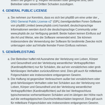
sofern sie gegen o. g. Regeln verstoßen oder geeignet sind, dem
Betreiber oder einem Dritten Schaden zuzufügen.
4. GENERAL PUBLIC LICENSE
Sie nehmen zur Kenntnis, dass es sich bei phpBB um eine unter der „
GNU General Public License v2
“ (GPL) bereitgestellten Foren-Software
von phpBB Limited (www.phpbb.com) handelt; deutschsprachige
Informationen werden durch die deutschsprachige Community unter
www.phpbb.de zur Verfügung gestellt. Beide haben keinen Einfluss auf
die Art und Weise, wie die Software verwendet wird. Sie können
insbesondere die Verwendung der Software für bestimmte Zwecke nicht
untersagen oder auf Inhalte fremder Foren Einfluss nehmen.
5. GEWÄHRLEISTUNG
Der Betreiber haftet mit Ausnahme der Verletzung von Leben, Körper
und Gesundheit und der Verletzung wesentlicher Vertragspflichten
(Kardinalpflichten) nur für Schäden, die auf ein vorsätzliches oder grob
fahrlässiges Verhalten zurückzuführen sind. Dies gilt auch für mittelbare
Folgeschäden wie insbesondere entgangenen Gewinn.
Die Haftung ist gegenüber Verbrauchern außer bei vorsätzlichem oder
grob fahrlässigem Verhalten oder bei Schäden aus der Verletzung von
Leben, Körper und Gesundheit und der Verletzung wesentlicher
Vertragspflichten (Kardinalpflichten) auf die bei Vertragsschluss
typischerweise vorhersehbaren Schäden und im übrigen der Höhe nach
auf die vertragstypischen Durchschnittsschäden begrenzt. Dies gilt auch
für mittelbare Folgeschäden wie insbesondere entgangenen Gewinn.