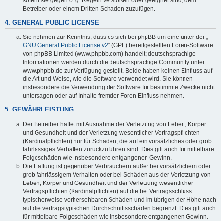
sofern sie gegen o. g. Regeln verstoßen oder geeignet sind, dem
Betreiber oder einem Dritten Schaden zuzufügen.
4. GENERAL PUBLIC LICENSE
Sie nehmen zur Kenntnis, dass es sich bei phpBB um eine unter der „
GNU General Public License v2
“ (GPL) bereitgestellten Foren-Software
von phpBB Limited (www.phpbb.com) handelt; deutschsprachige
Informationen werden durch die deutschsprachige Community unter
www.phpbb.de zur Verfügung gestellt. Beide haben keinen Einfluss auf
die Art und Weise, wie die Software verwendet wird. Sie können
insbesondere die Verwendung der Software für bestimmte Zwecke nicht
untersagen oder auf Inhalte fremder Foren Einfluss nehmen.
5. GEWÄHRLEISTUNG
Der Betreiber haftet mit Ausnahme der Verletzung von Leben, Körper
und Gesundheit und der Verletzung wesentlicher Vertragspflichten
(Kardinalpflichten) nur für Schäden, die auf ein vorsätzliches oder grob
fahrlässiges Verhalten zurückzuführen sind. Dies gilt auch für mittelbare
Folgeschäden wie insbesondere entgangenen Gewinn.
Die Haftung ist gegenüber Verbrauchern außer bei vorsätzlichem oder
grob fahrlässigem Verhalten oder bei Schäden aus der Verletzung von
Leben, Körper und Gesundheit und der Verletzung wesentlicher
Vertragspflichten (Kardinalpflichten) auf die bei Vertragsschluss
typischerweise vorhersehbaren Schäden und im übrigen der Höhe nach
auf die vertragstypischen Durchschnittsschäden begrenzt. Dies gilt auch
für mittelbare Folgeschäden wie insbesondere entgangenen Gewinn.