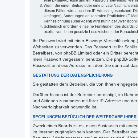
eine E-Mail-Adresse und ein Passwort notwendig. Wenn du
Wenn Sie einen Beitrag oder eine private Nachricht erst
diesen Fällen wird auch Ihre IP-Adresse gespeichert. D
Umfragen), Änderungen an zentralen Profildaten (E-Mai
Kennzeichnung (User Agent) wird nur in der „Wer ist onl
Schließlich erfordern einzelne Funktionen des Boards,
explizit von Ihnen gesetzte Lesezeichen oder Benachric
Ihr Passwort wird mit einer Einwege-Verschlüsselung (
Webseiten zu verwenden. Das Passwort ist Ihr Schlüss
Betreibers, von phpBB Limited oder ein Dritter berec
mein Passwort vergessen“ benutzen. Die phpBB-Softw
Passwort an diese Adresse, mit dem Sie dann auf das
GESTATTUNG DER DATENSPEICHERUNG
Sie gestatten dem Betreiber, die von Ihnen eingegeb
Darüber hinaus ist der Betreiber berechtigt, im Rahm
und Aktionen zusammen mit Ihrer IP-Adresse und der 
Nachverfolgbarkeit notwendig ist.
REGELUNGEN BEZÜGLICH DER WEITERGABE IHRER
Zweck eines Boards ist es, einen Austausch mit andere
im Internet zugänglich sein können. Der Betreiber kan