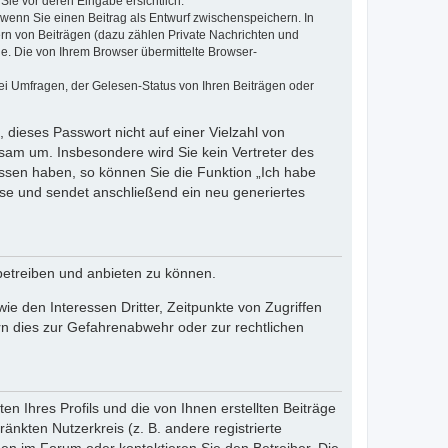
Sie vor deren Eingabe ersichtlich.
, wenn Sie einen Beitrag als Entwurf zwischenspeichern. In
ern von Beiträgen (dazu zählen Private Nachrichten und
e. Die von Ihrem Browser übermittelte Browser-
ei Umfragen, der Gelesen-Status von Ihren Beiträgen oder
 dieses Passwort nicht auf einer Vielzahl von
sam um. Insbesondere wird Sie kein Vertreter des
essen haben, so können Sie die Funktion „Ich habe
se und sendet anschließend ein neu generiertes
betreiben und anbieten zu können.
e den Interessen Dritter, Zeitpunkte von Zugriffen
n dies zur Gefahrenabwehr oder zur rechtlichen
n Ihres Profils und die von Ihnen erstellten Beiträge
änkten Nutzerkreis (z. B. andere registrierte