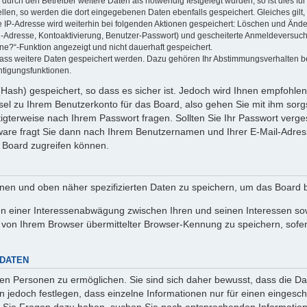
rch den Betreiber weitere Daten als notwendig festgelegt wurden, so ist dies für 
ellen, so werden die dort eingegebenen Daten ebenfalls gespeichert. Gleiches gilt
ie IP-Adresse wird weiterhin bei folgenden Aktionen gespeichert: Löschen und Änd
l-Adresse, Kontoaktivierung, Benutzer-Passwort) und gescheiterte Anmeldeversuch
ine?“-Funktion angezeigt und nicht dauerhaft gespeichert.
 dass weitere Daten gespeichert werden. Dazu gehören Ihr Abstimmungsverhalten b
htigungsfunktionen.
Hash) gespeichert, so dass es sicher ist. Jedoch wird Ihnen empfohlen,
el zu Ihrem Benutzerkonto für das Board, also gehen Sie mit ihm sorg
htigterweise nach Ihrem Passwort fragen. Sollten Sie Ihr Passwort verg
are fragt Sie dann nach Ihrem Benutzernamen und Ihrer E-Mail-Adres
 Board zugreifen können.
enen und oben näher spezifizierten Daten zu speichern, um das Board 
en einer Interessenabwägung zwischen Ihren und seinen Interessen sowi
von Ihrem Browser übermittelter Browser-Kennung zu speichern, sofer
 DATEN
n Personen zu ermöglichen. Sie sind sich daher bewusst, dass die Date
n jedoch festlegen, dass einzelne Informationen nur für einen eingeschr