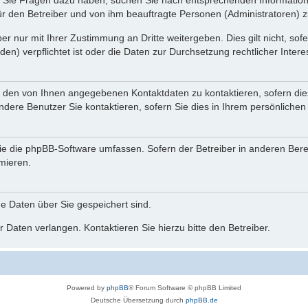
nn Sie Fragen dazu haben, suchen Sie nach entsprechenden Information
für den Betreiber und von ihm beauftragte Personen (Administratoren) z
r nur mit Ihrer Zustimmung an Dritte weitergeben. Dies gilt nicht, so
n) verpflichtet ist oder die Daten zur Durchsetzung rechtlicher Interes
r den von Ihnen angegebenen Kontaktdaten zu kontaktieren, sofern die
andere Benutzer Sie kontaktieren, sofern Sie dies in Ihrem persönlichen
, die die phpBB-Software umfassen. Sofern der Betreiber in anderen Be
rmieren.
he Daten über Sie gespeichert sind.
 Daten verlangen. Kontaktieren Sie hierzu bitte den Betreiber.
Powered by
phpBB
® Forum Software © phpBB Limited
Deutsche Übersetzung durch
phpBB.de