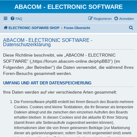
ABACOM - ELECTRONIC SOFTWARE
FAQ
Registrieren
Anmelden
S
ELECTRONIC-SOFWARE-SHOP
Foren-Übersicht
u
ABACOM - ELECTRONIC SOFTWARE -
c
Datenschutzerklärung
h
Diese Richtlinie beschreibt, wie „ABACOM - ELECTRONIC
e
SOFTWARE“ („https://forum.abacom-online.de/phpBB3“) (im
Folgenden „der Betreiber“) die Daten verwendet, die während Ihres
Foren-Besuchs gesammelt werden.
UMFANG UND ART DER DATENSPEICHERUNG
Ihre Daten werden auf vier verschiedene Arten gesammelt:
Die Forensoftware phpBB erstellt bei Ihrem Besuch des Boards mehrere
Cookies. Cookies sind kleine Textdateien, die Ihr Browser als temporäre
Dateien ablegt und die zwischen den einzelnen Aufrufen des Boards
erhalten bleiben. In diesen Cookies sind die aktuelle ID Ihrer Sitzung
(damit Ihnen alle Seitenaufrufe zugeordnet werden können),
Informationen über die von Ihnen gelesenen Beiträge (zur Markierung
dieser als gelesen/ungelesen; sofern Sie nicht angemeldet sind) sowie