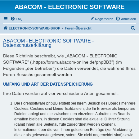
ABACOM - ELECTRONIC SOFTWARE
FAQ
Registrieren
Anmelden
S
ELECTRONIC-SOFWARE-SHOP
Foren-Übersicht
u
ABACOM - ELECTRONIC SOFTWARE -
c
Datenschutzerklärung
h
Diese Richtlinie beschreibt, wie „ABACOM - ELECTRONIC
e
SOFTWARE“ („https://forum.abacom-online.de/phpBB3“) (im
Folgenden „der Betreiber“) die Daten verwendet, die während Ihres
Foren-Besuchs gesammelt werden.
UMFANG UND ART DER DATENSPEICHERUNG
Ihre Daten werden auf vier verschiedene Arten gesammelt:
Die Forensoftware phpBB erstellt bei Ihrem Besuch des Boards mehrere
Cookies. Cookies sind kleine Textdateien, die Ihr Browser als temporäre
Dateien ablegt und die zwischen den einzelnen Aufrufen des Boards
erhalten bleiben. In diesen Cookies sind die aktuelle ID Ihrer Sitzung
(damit Ihnen alle Seitenaufrufe zugeordnet werden können),
Informationen über die von Ihnen gelesenen Beiträge (zur Markierung
dieser als gelesen/ungelesen; sofern Sie nicht angemeldet sind) sowie