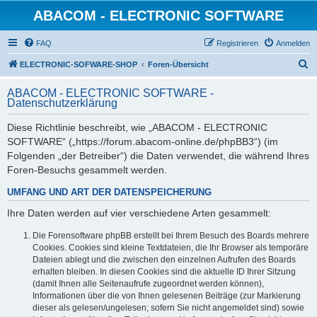
ABACOM - ELECTRONIC SOFTWARE
FAQ
Registrieren
Anmelden
S
ELECTRONIC-SOFWARE-SHOP
Foren-Übersicht
u
ABACOM - ELECTRONIC SOFTWARE -
c
Datenschutzerklärung
h
Diese Richtlinie beschreibt, wie „ABACOM - ELECTRONIC
e
SOFTWARE“ („https://forum.abacom-online.de/phpBB3“) (im
Folgenden „der Betreiber“) die Daten verwendet, die während Ihres
Foren-Besuchs gesammelt werden.
UMFANG UND ART DER DATENSPEICHERUNG
Ihre Daten werden auf vier verschiedene Arten gesammelt:
Die Forensoftware phpBB erstellt bei Ihrem Besuch des Boards mehrere
Cookies. Cookies sind kleine Textdateien, die Ihr Browser als temporäre
Dateien ablegt und die zwischen den einzelnen Aufrufen des Boards
erhalten bleiben. In diesen Cookies sind die aktuelle ID Ihrer Sitzung
(damit Ihnen alle Seitenaufrufe zugeordnet werden können),
Informationen über die von Ihnen gelesenen Beiträge (zur Markierung
dieser als gelesen/ungelesen; sofern Sie nicht angemeldet sind) sowie