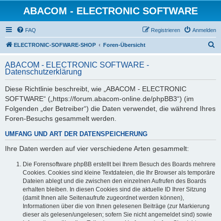
ABACOM - ELECTRONIC SOFTWARE
FAQ
Registrieren
Anmelden
S
ELECTRONIC-SOFWARE-SHOP
Foren-Übersicht
u
ABACOM - ELECTRONIC SOFTWARE -
c
Datenschutzerklärung
h
Diese Richtlinie beschreibt, wie „ABACOM - ELECTRONIC
e
SOFTWARE“ („https://forum.abacom-online.de/phpBB3“) (im
Folgenden „der Betreiber“) die Daten verwendet, die während Ihres
Foren-Besuchs gesammelt werden.
UMFANG UND ART DER DATENSPEICHERUNG
Ihre Daten werden auf vier verschiedene Arten gesammelt:
Die Forensoftware phpBB erstellt bei Ihrem Besuch des Boards mehrere
Cookies. Cookies sind kleine Textdateien, die Ihr Browser als temporäre
Dateien ablegt und die zwischen den einzelnen Aufrufen des Boards
erhalten bleiben. In diesen Cookies sind die aktuelle ID Ihrer Sitzung
(damit Ihnen alle Seitenaufrufe zugeordnet werden können),
Informationen über die von Ihnen gelesenen Beiträge (zur Markierung
dieser als gelesen/ungelesen; sofern Sie nicht angemeldet sind) sowie