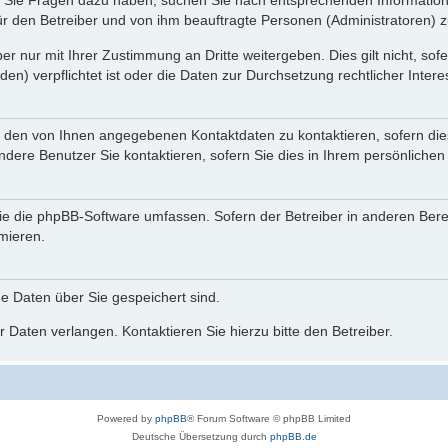
nn Sie Fragen dazu haben, suchen Sie nach entsprechenden Information
für den Betreiber und von ihm beauftragte Personen (Administratoren) z
r nur mit Ihrer Zustimmung an Dritte weitergeben. Dies gilt nicht, so
n) verpflichtet ist oder die Daten zur Durchsetzung rechtlicher Interes
r den von Ihnen angegebenen Kontaktdaten zu kontaktieren, sofern die
andere Benutzer Sie kontaktieren, sofern Sie dies in Ihrem persönlichen
, die die phpBB-Software umfassen. Sofern der Betreiber in anderen Be
rmieren.
he Daten über Sie gespeichert sind.
 Daten verlangen. Kontaktieren Sie hierzu bitte den Betreiber.
Powered by
phpBB
® Forum Software © phpBB Limited
Deutsche Übersetzung durch
phpBB.de