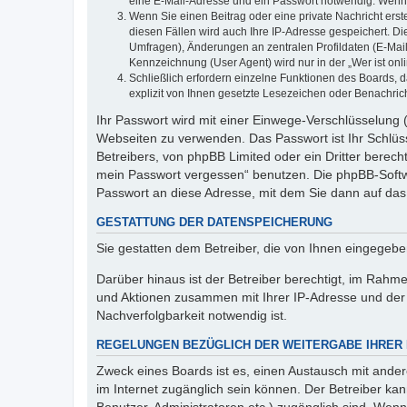
eine E-Mail-Adresse und ein Passwort notwendig. Wenn du
Wenn Sie einen Beitrag oder eine private Nachricht erst
diesen Fällen wird auch Ihre IP-Adresse gespeichert. D
Umfragen), Änderungen an zentralen Profildaten (E-Mai
Kennzeichnung (User Agent) wird nur in der „Wer ist onl
Schließlich erfordern einzelne Funktionen des Boards,
explizit von Ihnen gesetzte Lesezeichen oder Benachric
Ihr Passwort wird mit einer Einwege-Verschlüsselung (
Webseiten zu verwenden. Das Passwort ist Ihr Schlüss
Betreibers, von phpBB Limited oder ein Dritter berec
mein Passwort vergessen“ benutzen. Die phpBB-Softw
Passwort an diese Adresse, mit dem Sie dann auf das
GESTATTUNG DER DATENSPEICHERUNG
Sie gestatten dem Betreiber, die von Ihnen eingegeb
Darüber hinaus ist der Betreiber berechtigt, im Rahm
und Aktionen zusammen mit Ihrer IP-Adresse und der 
Nachverfolgbarkeit notwendig ist.
REGELUNGEN BEZÜGLICH DER WEITERGABE IHRER
Zweck eines Boards ist es, einen Austausch mit andere
im Internet zugänglich sein können. Der Betreiber kan