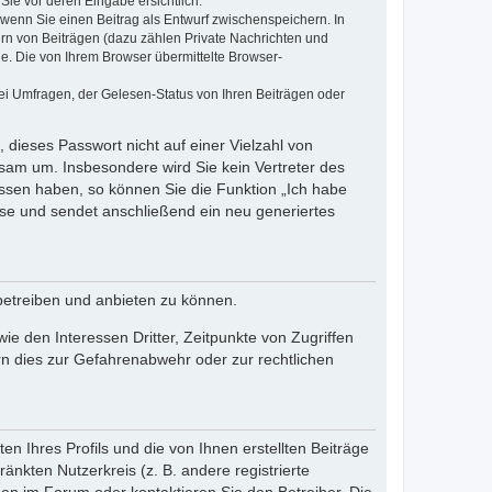
Sie vor deren Eingabe ersichtlich.
, wenn Sie einen Beitrag als Entwurf zwischenspeichern. In
ern von Beiträgen (dazu zählen Private Nachrichten und
e. Die von Ihrem Browser übermittelte Browser-
ei Umfragen, der Gelesen-Status von Ihren Beiträgen oder
 dieses Passwort nicht auf einer Vielzahl von
sam um. Insbesondere wird Sie kein Vertreter des
essen haben, so können Sie die Funktion „Ich habe
se und sendet anschließend ein neu generiertes
betreiben und anbieten zu können.
e den Interessen Dritter, Zeitpunkte von Zugriffen
n dies zur Gefahrenabwehr oder zur rechtlichen
n Ihres Profils und die von Ihnen erstellten Beiträge
änkten Nutzerkreis (z. B. andere registrierte