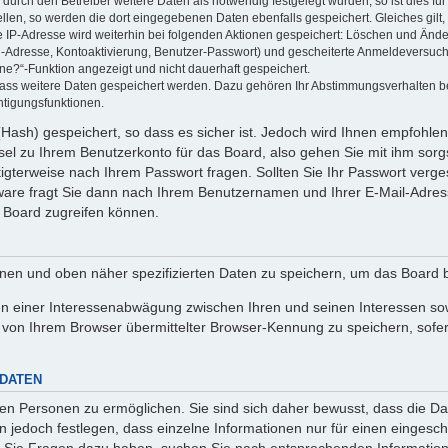
rch den Betreiber weitere Daten als notwendig festgelegt wurden, so ist dies für 
ellen, so werden die dort eingegebenen Daten ebenfalls gespeichert. Gleiches gilt
ie IP-Adresse wird weiterhin bei folgenden Aktionen gespeichert: Löschen und Änd
l-Adresse, Kontoaktivierung, Benutzer-Passwort) und gescheiterte Anmeldeversuch
ine?“-Funktion angezeigt und nicht dauerhaft gespeichert.
 dass weitere Daten gespeichert werden. Dazu gehören Ihr Abstimmungsverhalten b
htigungsfunktionen.
Hash) gespeichert, so dass es sicher ist. Jedoch wird Ihnen empfohlen,
el zu Ihrem Benutzerkonto für das Board, also gehen Sie mit ihm sorg
htigterweise nach Ihrem Passwort fragen. Sollten Sie Ihr Passwort verg
are fragt Sie dann nach Ihrem Benutzernamen und Ihrer E-Mail-Adres
 Board zugreifen können.
enen und oben näher spezifizierten Daten zu speichern, um das Board 
en einer Interessenabwägung zwischen Ihren und seinen Interessen sowi
von Ihrem Browser übermittelter Browser-Kennung zu speichern, sofer
 DATEN
n Personen zu ermöglichen. Sie sind sich daher bewusst, dass die Date
n jedoch festlegen, dass einzelne Informationen nur für einen eingeschr