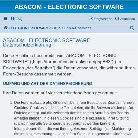
ABACOM - ELECTRONIC SOFTWARE
FAQ
Registrieren
Anmelden
S
ELECTRONIC-SOFWARE-SHOP
Foren-Übersicht
u
ABACOM - ELECTRONIC SOFTWARE -
c
Datenschutzerklärung
h
Diese Richtlinie beschreibt, wie „ABACOM - ELECTRONIC
e
SOFTWARE“ („https://forum.abacom-online.de/phpBB3“) (im
Folgenden „der Betreiber“) die Daten verwendet, die während Ihres
Foren-Besuchs gesammelt werden.
UMFANG UND ART DER DATENSPEICHERUNG
Ihre Daten werden auf vier verschiedene Arten gesammelt:
Die Forensoftware phpBB erstellt bei Ihrem Besuch des Boards mehrere
Cookies. Cookies sind kleine Textdateien, die Ihr Browser als temporäre
Dateien ablegt und die zwischen den einzelnen Aufrufen des Boards
erhalten bleiben. In diesen Cookies sind die aktuelle ID Ihrer Sitzung
(damit Ihnen alle Seitenaufrufe zugeordnet werden können),
Informationen über die von Ihnen gelesenen Beiträge (zur Markierung
dieser als gelesen/ungelesen; sofern Sie nicht angemeldet sind) sowie