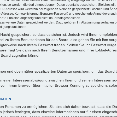
rch den Betreiber weitere Daten als notwendig festgelegt wurden, so ist dies für 
ellen, so werden die dort eingegebenen Daten ebenfalls gespeichert. Gleiches gilt
ie IP-Adresse wird weiterhin bei folgenden Aktionen gespeichert: Löschen und Änd
l-Adresse, Kontoaktivierung, Benutzer-Passwort) und gescheiterte Anmeldeversuch
ine?“-Funktion angezeigt und nicht dauerhaft gespeichert.
 dass weitere Daten gespeichert werden. Dazu gehören Ihr Abstimmungsverhalten b
htigungsfunktionen.
Hash) gespeichert, so dass es sicher ist. Jedoch wird Ihnen empfohlen,
el zu Ihrem Benutzerkonto für das Board, also gehen Sie mit ihm sorg
htigterweise nach Ihrem Passwort fragen. Sollten Sie Ihr Passwort verg
are fragt Sie dann nach Ihrem Benutzernamen und Ihrer E-Mail-Adres
 Board zugreifen können.
enen und oben näher spezifizierten Daten zu speichern, um das Board 
en einer Interessenabwägung zwischen Ihren und seinen Interessen sowi
von Ihrem Browser übermittelter Browser-Kennung zu speichern, sofer
 DATEN
n Personen zu ermöglichen. Sie sind sich daher bewusst, dass die Date
n jedoch festlegen, dass einzelne Informationen nur für einen eingeschr