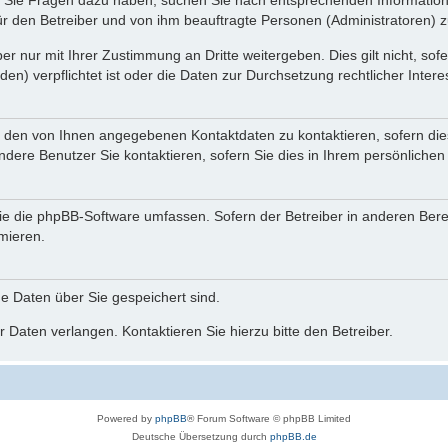
nn Sie Fragen dazu haben, suchen Sie nach entsprechenden Information
für den Betreiber und von ihm beauftragte Personen (Administratoren) z
r nur mit Ihrer Zustimmung an Dritte weitergeben. Dies gilt nicht, so
n) verpflichtet ist oder die Daten zur Durchsetzung rechtlicher Interes
r den von Ihnen angegebenen Kontaktdaten zu kontaktieren, sofern die
andere Benutzer Sie kontaktieren, sofern Sie dies in Ihrem persönlichen
, die die phpBB-Software umfassen. Sofern der Betreiber in anderen Be
rmieren.
he Daten über Sie gespeichert sind.
 Daten verlangen. Kontaktieren Sie hierzu bitte den Betreiber.
Powered by
phpBB
® Forum Software © phpBB Limited
Deutsche Übersetzung durch
phpBB.de