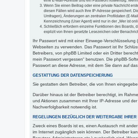
eine E-Mail-Adresse und ein Passwort notwendig. Wenn du
Wenn Sie einen Beitrag oder eine private Nachricht erst
diesen Fällen wird auch Ihre IP-Adresse gespeichert. D
Umfragen), Änderungen an zentralen Profildaten (E-Mai
Kennzeichnung (User Agent) wird nur in der „Wer ist onl
Schließlich erfordern einzelne Funktionen des Boards,
explizit von Ihnen gesetzte Lesezeichen oder Benachric
Ihr Passwort wird mit einer Einwege-Verschlüsselung (
Webseiten zu verwenden. Das Passwort ist Ihr Schlüss
Betreibers, von phpBB Limited oder ein Dritter berec
mein Passwort vergessen“ benutzen. Die phpBB-Softw
Passwort an diese Adresse, mit dem Sie dann auf das
GESTATTUNG DER DATENSPEICHERUNG
Sie gestatten dem Betreiber, die von Ihnen eingegeb
Darüber hinaus ist der Betreiber berechtigt, im Rahm
und Aktionen zusammen mit Ihrer IP-Adresse und der 
Nachverfolgbarkeit notwendig ist.
REGELUNGEN BEZÜGLICH DER WEITERGABE IHRER
Zweck eines Boards ist es, einen Austausch mit andere
im Internet zugänglich sein können. Der Betreiber kan