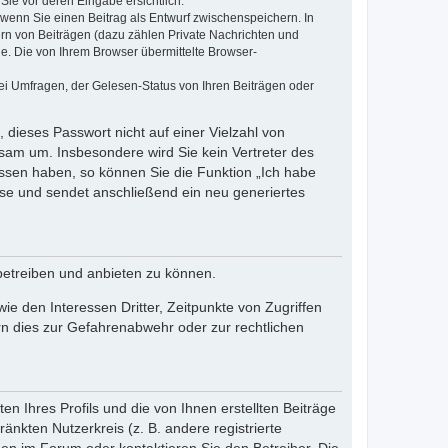
Sie vor deren Eingabe ersichtlich.
, wenn Sie einen Beitrag als Entwurf zwischenspeichern. In
ern von Beiträgen (dazu zählen Private Nachrichten und
e. Die von Ihrem Browser übermittelte Browser-
ei Umfragen, der Gelesen-Status von Ihren Beiträgen oder
 dieses Passwort nicht auf einer Vielzahl von
sam um. Insbesondere wird Sie kein Vertreter des
essen haben, so können Sie die Funktion „Ich habe
se und sendet anschließend ein neu generiertes
betreiben und anbieten zu können.
e den Interessen Dritter, Zeitpunkte von Zugriffen
n dies zur Gefahrenabwehr oder zur rechtlichen
n Ihres Profils und die von Ihnen erstellten Beiträge
änkten Nutzerkreis (z. B. andere registrierte