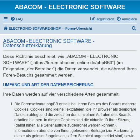
ABACOM - ELECTRONIC SOFTWARE
FAQ
Registrieren
Anmelden
S
ELECTRONIC-SOFWARE-SHOP
Foren-Übersicht
u
ABACOM - ELECTRONIC SOFTWARE -
c
Datenschutzerklärung
h
Diese Richtlinie beschreibt, wie „ABACOM - ELECTRONIC
e
SOFTWARE“ („https://forum.abacom-online.de/phpBB3“) (im
Folgenden „der Betreiber“) die Daten verwendet, die während Ihres
Foren-Besuchs gesammelt werden.
UMFANG UND ART DER DATENSPEICHERUNG
Ihre Daten werden auf vier verschiedene Arten gesammelt:
Die Forensoftware phpBB erstellt bei Ihrem Besuch des Boards mehrere
Cookies. Cookies sind kleine Textdateien, die Ihr Browser als temporäre
Dateien ablegt und die zwischen den einzelnen Aufrufen des Boards
erhalten bleiben. In diesen Cookies sind die aktuelle ID Ihrer Sitzung
(damit Ihnen alle Seitenaufrufe zugeordnet werden können),
Informationen über die von Ihnen gelesenen Beiträge (zur Markierung
dieser als gelesen/ungelesen; sofern Sie nicht angemeldet sind) sowie