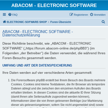
ABACOM - ELECTRONIC SOFTWARE
FAQ
Registrieren
Anmelden
S
ELECTRONIC-SOFWARE-SHOP
Foren-Übersicht
u
ABACOM - ELECTRONIC SOFTWARE -
c
Datenschutzerklärung
h
Diese Richtlinie beschreibt, wie „ABACOM - ELECTRONIC
e
SOFTWARE“ („https://forum.abacom-online.de/phpBB3“) (im
Folgenden „der Betreiber“) die Daten verwendet, die während Ihres
Foren-Besuchs gesammelt werden.
UMFANG UND ART DER DATENSPEICHERUNG
Ihre Daten werden auf vier verschiedene Arten gesammelt:
Die Forensoftware phpBB erstellt bei Ihrem Besuch des Boards mehrere
Cookies. Cookies sind kleine Textdateien, die Ihr Browser als temporäre
Dateien ablegt und die zwischen den einzelnen Aufrufen des Boards
erhalten bleiben. In diesen Cookies sind die aktuelle ID Ihrer Sitzung
(damit Ihnen alle Seitenaufrufe zugeordnet werden können),
Informationen über die von Ihnen gelesenen Beiträge (zur Markierung
dieser als gelesen/ungelesen; sofern Sie nicht angemeldet sind) sowie