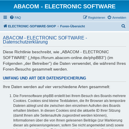
ABACOM - ELECTRONIC SOFTWARE
FAQ
Registrieren
Anmelden
S
ELECTRONIC-SOFWARE-SHOP
Foren-Übersicht
u
ABACOM - ELECTRONIC SOFTWARE -
c
Datenschutzerklärung
h
Diese Richtlinie beschreibt, wie „ABACOM - ELECTRONIC
e
SOFTWARE“ („https://forum.abacom-online.de/phpBB3“) (im
Folgenden „der Betreiber“) die Daten verwendet, die während Ihres
Foren-Besuchs gesammelt werden.
UMFANG UND ART DER DATENSPEICHERUNG
Ihre Daten werden auf vier verschiedene Arten gesammelt:
Die Forensoftware phpBB erstellt bei Ihrem Besuch des Boards mehrere
Cookies. Cookies sind kleine Textdateien, die Ihr Browser als temporäre
Dateien ablegt und die zwischen den einzelnen Aufrufen des Boards
erhalten bleiben. In diesen Cookies sind die aktuelle ID Ihrer Sitzung
(damit Ihnen alle Seitenaufrufe zugeordnet werden können),
Informationen über die von Ihnen gelesenen Beiträge (zur Markierung
dieser als gelesen/ungelesen; sofern Sie nicht angemeldet sind) sowie