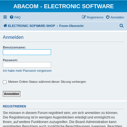
ABACOM - ELECTRONIC SOFTWARE
FAQ
Registrieren
Anmelden
S
ELECTRONIC-SOFWARE-SHOP
Foren-Übersicht
u
Anmelden
c
h
Benutzername:
e
Passwort:
Ich habe mein Passwort vergessen
Meinen Online-Status während dieser Sitzung verbergen
REGISTRIEREN
Sie müssen in diesem Forum registriert sein, um sich anmelden zu können.
Die Registrierung ist in wenigen Augenblicken erledigt und ermöglicht es
Ihnen, auf weitere Funktionen zuzugreifen. Die Board-Administration kann
registrierten Benutzern auch zusätzliche Berechtigungen zuweisen. Beachten