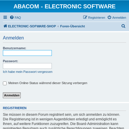
ABACOM - ELECTRONIC SOFTWARE
FAQ
Registrieren
Anmelden
S
ELECTRONIC-SOFWARE-SHOP
Foren-Übersicht
u
Anmelden
c
h
Benutzername:
e
Passwort:
Ich habe mein Passwort vergessen
Meinen Online-Status während dieser Sitzung verbergen
REGISTRIEREN
Sie müssen in diesem Forum registriert sein, um sich anmelden zu können.
Die Registrierung ist in wenigen Augenblicken erledigt und ermöglicht es
Ihnen, auf weitere Funktionen zuzugreifen. Die Board-Administration kann
registrierten Benutzern auch zusätzliche Berechtigungen zuweisen. Beachten